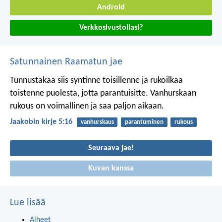
Android
Verkkosivustollasi?
Satunnainen Raamatun jae
Tunnustakaa siis syntinne toisillenne ja rukoilkaa
toistenne puolesta, jotta parantuisitte. Vanhurskaan
rukous on voimallinen ja saa paljon aikaan.
Jaakobin kirje 5:16
vanhurskaus
parantuminen
rukous
Seuraava jae!
Kuvan kanssa
Lue lisää
Aiheet