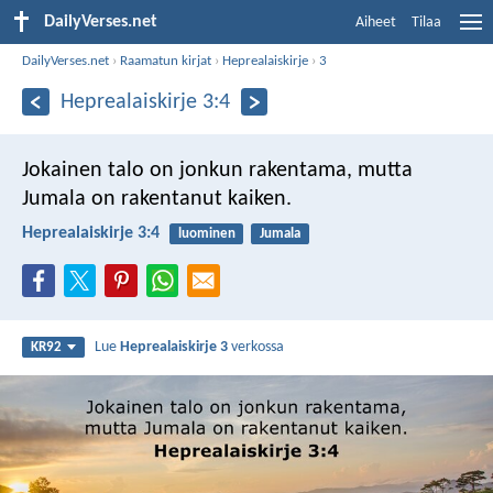
DailyVerses.net
Aiheet
Tilaa
DailyVerses.net
›
Raamatun kirjat
›
Heprealaiskirje
›
3
Heprealaiskirje 3:4
Jokainen talo on jonkun rakentama, mutta
Jumala on rakentanut kaiken.
Heprealaiskirje 3:4
luominen
Jumala
Lue
Heprealaiskirje 3
verkossa
KR92