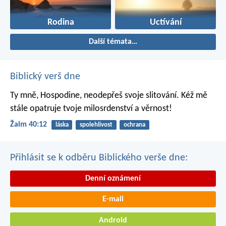
Rodina
Uctívání
Další témata…
Biblický verš dne
Ty mně, Hospodine, neodepřeš svoje slitování.
Kéž mě
stále opatruje tvoje milosrdenství a věrnost!
Žalm 40:12
láska
spolehlivost
ochrana
Přihlásit se k odběru Biblického verše dne:
Denní oznámení
E-mail
Android