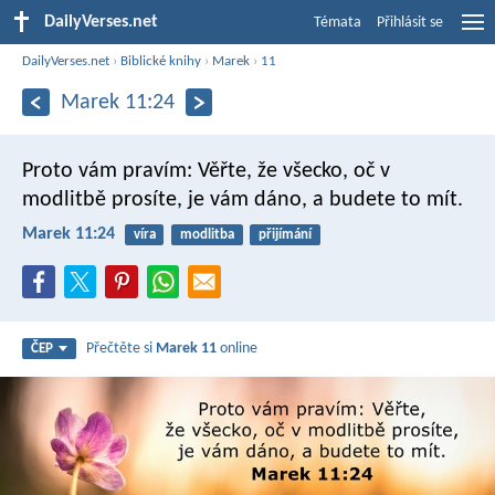
DailyVerses.net
Témata
Přihlásit se
DailyVerses.net
›
Biblické knihy
›
Marek
›
11
Marek 11:24
Proto vám pravím: Věřte, že všecko, oč v
modlitbě prosíte, je vám dáno, a budete to mít.
Marek 11:24
víra
modlitba
přijímání
Přečtěte si
Marek 11
online
ČEP