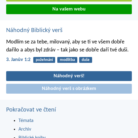
Na vašem webu
Náhodný Biblický verš
Modlím se za tebe, milovaný, aby se ti ve všem dobře
dařilo a abys byl zdráv – tak jako se dobře daří tvé duši.
3. Janův 1:2
požehnání
modlitba
duše
Náhodný verš!
Náhodný verš s obrázkem
Pokračovat ve čtení
Témata
Archiv