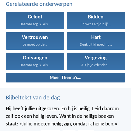
Gerelateerde onderwerpen
Geloof
Bidden
Daarom zeg ik: Als...
En wees altijd blij!...
Vertrouwen
Hart
Je moet op de...
Denk altijd goed na...
Ontvangen
Vergeving
Daarom zeg ik: Als...
Als je je vrienden...
Meer Thema's...
Bijbeltekst van de dag
Hij heeft jullie uitgekozen. En hij is heilig. Leid daarom
zelf ook een heilig leven. Want in de heilige boeken
staat: «Jullie moeten heilig zijn, omdat ik heilig ben.»