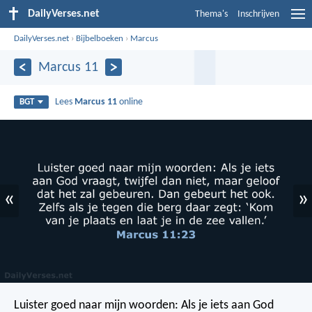
DailyVerses.net
Thema's
Inschrijven
DailyVerses.net
›
Bijbelboeken
›
Marcus
Marcus 11
Lees
Marcus 11
online
BGT
«
»
Luister goed naar mijn woorden: Als je iets aan God