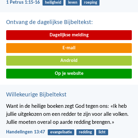
1 Petrus 1:15-16
heiligheid
leven
roeping
Ontvang de dagelijkse Bijbeltekst:
Dagelijkse melding
E-mail
Android
Op je website
Willekeurige Bijbeltekst
Want in de heilige boeken zegt God tegen ons: «Ik heb
jullie uitgekozen om een redder te zijn voor alle volken.
Jullie moeten overal op aarde redding brengen.»
Handelingen 13:47
evangelisatie
redding
licht