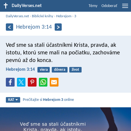
DailyVerses.net
Témy
Odoberať
DailyVerses.net
›
Biblické knihy
›
Hebrejom
›
3
Hebrejom 3:14
Veď sme sa stali účastníkmi Krista, pravda, ak
istotu, ktorú sme mali na počiatku, zachováme
pevnú až do konca.
Hebrejom 3:14
viera
dôvera
život
Prečítajte si
Hebrejom 3
online
KAT