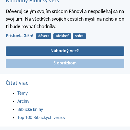
Náhodný Biblický verš
Dôveruj celým svojím srdcom Pánovi
a nespoliehaj sa na
svoj um!
Na všetkých svojich cestách mysli na neho a on
ti bude rovnať chodníky.
Príslovia 3:5-6
dôvera
závislosť
srdce
Náhodný verš!
S obrázkom
Čítať viac
Témy
Archív
Biblické knihy
Top 100 Biblických veršov