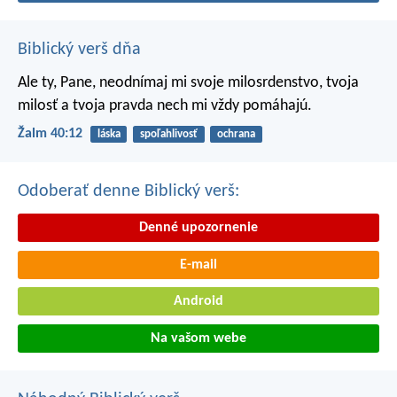
Biblický verš dňa
Ale ty, Pane, neodnímaj mi svoje milosrdenstvo,
tvoja
milosť a tvoja pravda nech mi vždy pomáhajú.
Žalm 40:12
láska
spoľahlivosť
ochrana
Odoberať denne Biblický verš:
Denné upozornenie
E-mail
Android
Na vašom webe