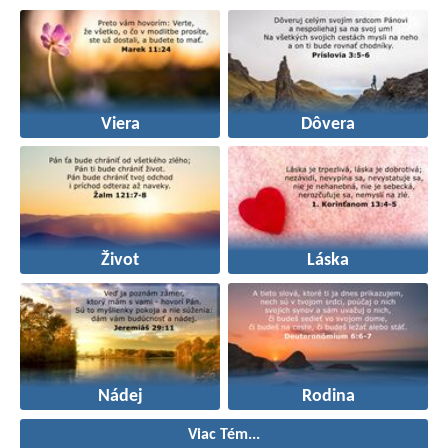
Viera
Dôvera
Život
Láska
Nádej
Rodina
Viac Tém...