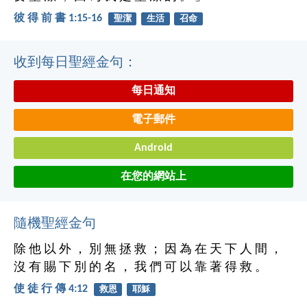
彼 得 前 書 1:15-16
聖潔
生活
召命
收到每日聖經金句：
每日通知
電子郵件
Android
在您的網站上
隨機聖經金句
除 他 以 外 ， 別 無 拯 救 ； 因 為 在 天 下 人 間 ，
沒 有 賜 下 別 的 名 ， 我 們 可 以 靠 著 得 救 。
使 徒 行 傳 4:12
救恩
耶穌