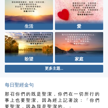
生活
愛
盼望
家庭
更多主題...
每日聖經金句
那 召 你 們 的 既 是 聖 潔 ， 你 們 在 一 切 所 行 的
事 上 也 要 聖 潔 。 因 為 經 上 記 著 說 ： 「 你 們
要 聖 潔 ， 因 為 我 是 聖 潔 的 。 」