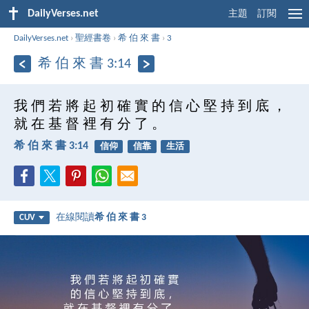
DailyVerses.net
主題
訂閱
DailyVerses.net
›
聖經書卷
›
希 伯 來 書
›
3
希 伯 來 書 3:14
我 們 若 將 起 初 確 實 的 信 心 堅 持 到 底 ，
就 在 基 督 裡 有 分 了 。
希 伯 來 書 3:14
信仰
信靠
生活
在線閱讀
希 伯 來 書 3
CUV