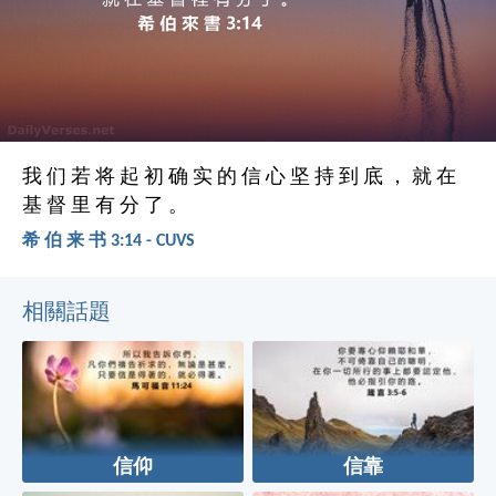
我 们 若 将 起 初 确 实 的 信 心 坚 持 到 底 ， 就 在
基 督 里 有 分 了 。
希 伯 来 书 3:14 - CUVS
相關話題
信仰
信靠