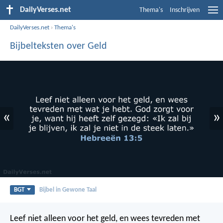
DailyVerses.net
Thema's
Inschrijven
DailyVerses.net
›
Thema's
Bijbelteksten over Geld
«
»
BGT
Bijbel in Gewone Taal
Leef niet alleen voor het geld, en wees tevreden met