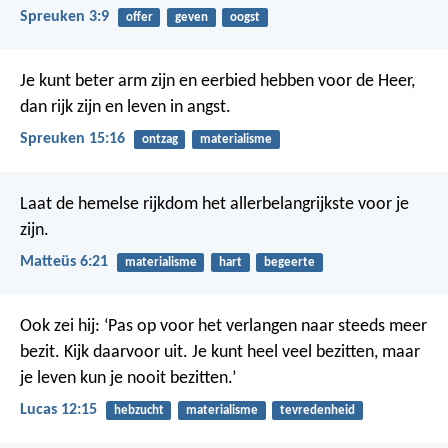
Spreuken 3:9
offer
geven
oogst
Je kunt beter arm zijn en eerbied hebben voor de Heer,
dan rijk zijn en leven in angst.
Spreuken 15:16
ontzag
materialisme
Laat de hemelse rijkdom het allerbelangrijkste voor je
zijn.
Matteüs 6:21
materialisme
hart
begeerte
Ook zei hij: ‘Pas op voor het verlangen naar steeds meer
bezit. Kijk daarvoor uit. Je kunt heel veel bezitten, maar
je leven kun je nooit bezitten.’
Lucas 12:15
hebzucht
materialisme
tevredenheid