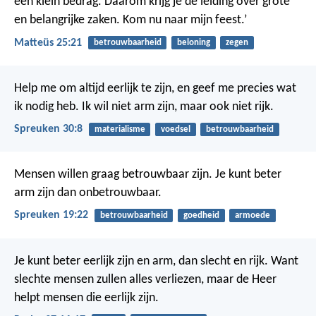
een klein bedrag. Daarom krijg je de leiding over grote
en belangrijke zaken. Kom nu naar mijn feest.’
Matteüs 25:21
betrouwbaarheid
beloning
zegen
Help me om altijd eerlijk te zijn,
en geef me precies wat
ik nodig heb.
Ik wil niet arm zijn, maar ook niet rijk.
Spreuken 30:8
materialisme
voedsel
betrouwbaarheid
Mensen willen graag betrouwbaar zijn.
Je kunt beter
arm zijn dan onbetrouwbaar.
Spreuken 19:22
betrouwbaarheid
goedheid
armoede
Je kunt beter eerlijk zijn en arm,
dan slecht en rijk.
Want
slechte mensen zullen alles verliezen,
maar de Heer
helpt mensen die eerlijk zijn.