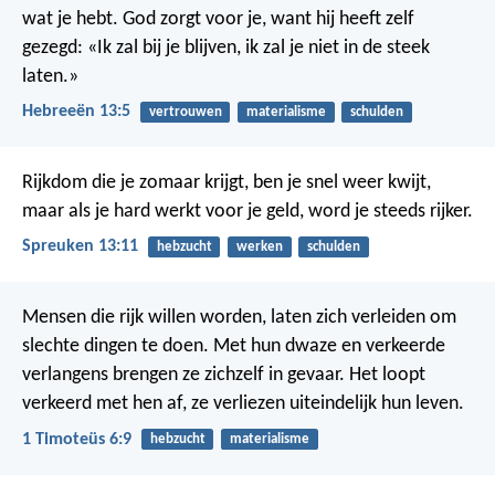
wat je hebt. God zorgt voor je, want hij heeft zelf
gezegd: «Ik zal bij je blijven, ik zal je niet in de steek
laten.»
Hebreeën 13:5
vertrouwen
materialisme
schulden
Rijkdom die je zomaar krijgt, ben je snel weer kwijt,
maar als je hard werkt voor je geld, word je steeds rijker.
Spreuken 13:11
hebzucht
werken
schulden
Mensen die rijk willen worden, laten zich verleiden om
slechte dingen te doen. Met hun dwaze en verkeerde
verlangens brengen ze zichzelf in gevaar. Het loopt
verkeerd met hen af, ze verliezen uiteindelijk hun leven.
1 Timoteüs 6:9
hebzucht
materialisme