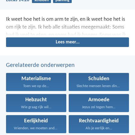
Lucas 14:28
schulden
planning
Ik weet hoe het is om arm te zijn, en ik weet hoe het is
om rijk te zijn. Ik heb alle situaties meegemaakt: Soms
had ik veel te eten, en soms had ik honger. Soms was ik
Lees meer...
rijk, en soms had ik helemaal niets.
Gerelateerde onderwerpen
Materialisme
Schulden
Toen we op de...
Slechte mensen lenen dingen...
Hebzucht
Armoede
Wie graag rijk wil...
Jezus zei tegen hem...
Eerlijkheid
Rechtvaardigheid
Vrienden, we moeten anderen...
Als je eerlijk en...