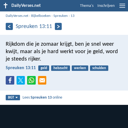
DailyVerses.net
Thema's
Inschrijven
DailyVerses.net
›
Bijbelboeken
›
Spreuken
›
13
Spreuken 13:11
Rijkdom die je zomaar krijgt, ben je snel weer
kwijt,
maar als je hard werkt voor je geld, word
je steeds rijker.
Spreuken 13:11
geld
hebzucht
werken
schulden
Lees
Spreuken 13
online
BGT