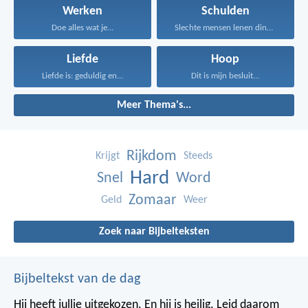
Werken
Schulden
Doe alles wat je...
Slechte mensen lenen dingen...
Liefde
Hoop
Liefde is: geduldig en...
Dit is mijn besluit...
Meer Thema's...
Rijkdom
Krijgt
Steeds
Hard
Snel
Word
Zomaar
Geld
Weer
Zoek naar Bijbelteksten
Bijbeltekst van de dag
Hij heeft jullie uitgekozen. En hij is heilig. Leid daarom