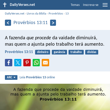
DailyVerses.net
Temas
Inscreva-se
DailyVerses.net
›
Livros da Bíblia
›
Provérbios
›
13
Provérbios 13:11
A fazenda
que procede
da vaidade diminuirá,
mas quem
a
ajunta pelo trabalho terá aumento.
Provérbios 13:11
dinheiro
ganância
trabalho
dívidas
Leia
Provérbios 13
online
ARC