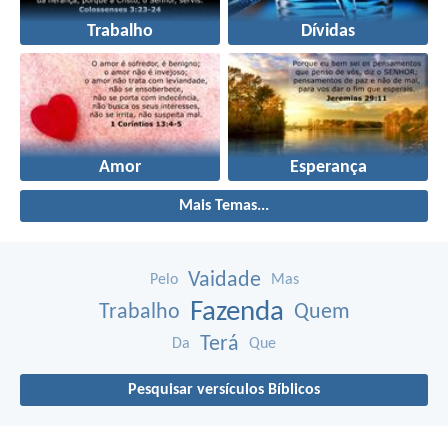
Trabalho
Dívidas
Amor
Esperança
Mais Temas...
Vaidade
Pelo
Mas
Fazenda
Trabalho
Quem
Terá
Da
Que
Pesquisar versículos Bíblicos