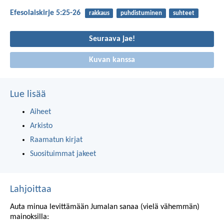
Efesolaiskirje 5:25-26
rakkaus
puhdistuminen
suhteet
Seuraava jae!
Kuvan kanssa
Lue lisää
Aiheet
Arkisto
Raamatun kirjat
Suosituimmat jakeet
Lahjoittaa
Auta minua levittämään Jumalan sanaa (vielä vähemmän)
mainoksilla: