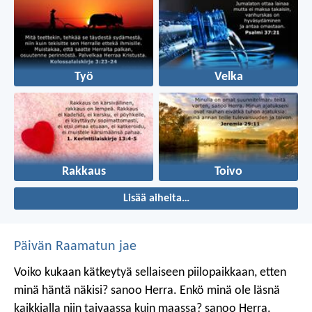
Työ
Velka
Rakkaus
Toivo
Lisää aiheita…
Päivän Raamatun jae
Voiko kukaan kätkeytyä sellaiseen piilopaikkaan, etten
minä häntä näkisi? sanoo Herra.
Enkö minä ole läsnä
kaikkialla niin taivaassa kuin maassa? sanoo Herra.