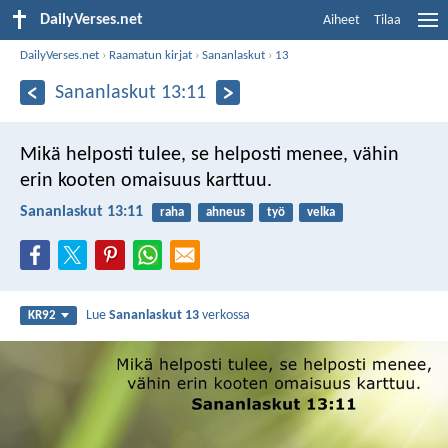
DailyVerses.net
Aiheet
Tilaa
DailyVerses.net
›
Raamatun kirjat
›
Sananlaskut
›
13
Sananlaskut 13:11
Mikä helposti tulee, se helposti menee,
vähin
erin kooten omaisuus karttuu.
Sananlaskut 13:11
raha
ahneus
työ
velka
Lue
Sananlaskut 13
verkossa
KR92