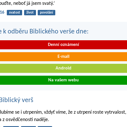
buďte, neboť já jsem svatý.‘
-16
svatost
život
povolání
se k odběru Biblického verše dne:
Denní oznámení
E-mail
Android
Na vašem webu
iblický verš
lubíme se i utrpením, vždyť víme, že z utrpení roste vytrvalost, 
 z osvědčenosti naděje.