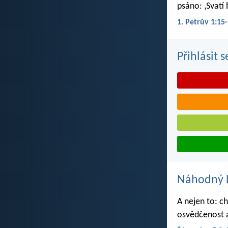
psáno: ‚Svatí 
1. Petrův 1:15
Přihlásit 
Náhodný B
A nejen to: ch
osvědčenost a