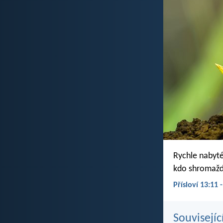
Rychle nabyté
kdo shromažď
Přísloví 13:11 
Souvisejíc