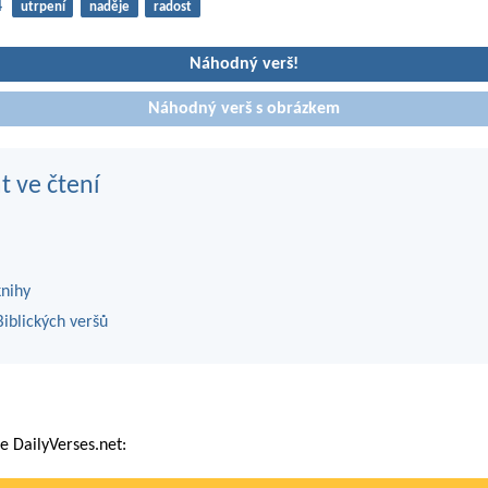
4
utrpení
naděje
radost
Náhodný verš!
Náhodný verš s obrázkem
t ve čtení
knihy
iblických veršů
 DailyVerses.net: