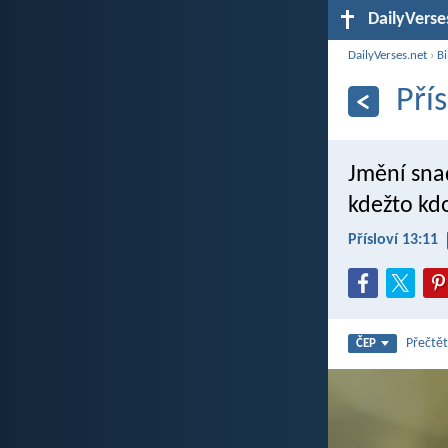
DailyVerse
DailyVerses.net
›
Bi
Pří
Jmění sna
kdežto kd
Přísloví 13:11
Přečtět
ČEP