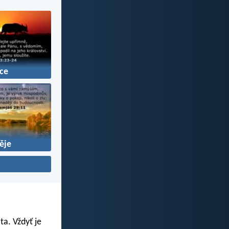
ce
ěje
ta. Vždyť je