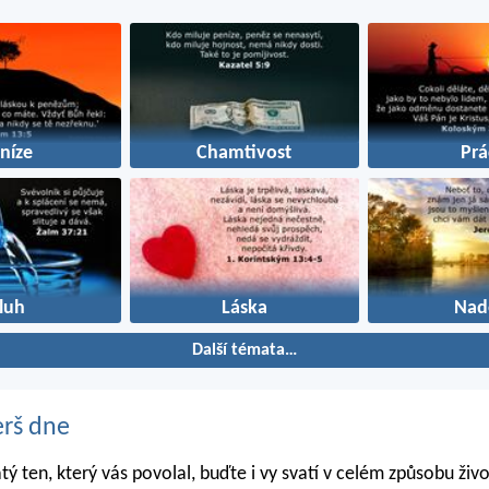
níze
Chamtivost
Prá
luh
Láska
Nad
Další témata…
erš dne
atý ten, který vás povolal, buďte i vy svatí v celém způsobu živo