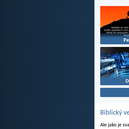
Pe
D
Biblický v
Ale jako je sv