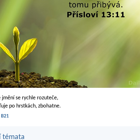
 jmění se rychle rozuteče,
uje po hrstkách, zbohatne.
- B21
í témata