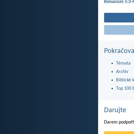
Římanům 5:3-
Pokračova
Témata
Archiv
Biblické 
Top 100 B
Darujte
Darem podpořte