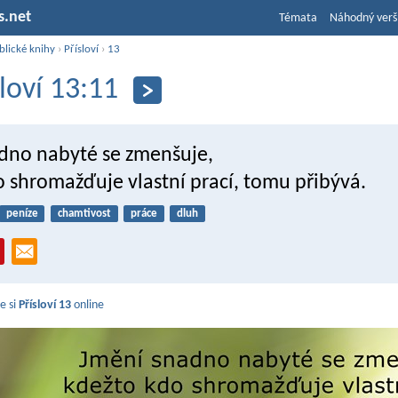
s.net
Témata
Náhodný verš
blické knihy
›
Přísloví
›
13
sloví 13:11
dno nabyté se zmenšuje,
o shromažďuje vlastní prací, tomu přibývá.
peníze
chamtivost
práce
dluh
e si
Přísloví 13
online