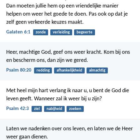
Dan moeten jullie hem op een vriendelijke manier
helpen om weer het goede te doen. Pas ook op dat je
zelf geen verkeerde keuzes maakt.
Galaten 6:1
zonde
verleiding
begeerte
Heer, machtige God, geef ons weer kracht.
Kom bij ons
en bescherm ons,
dan zijn we gered.
Psalm 80:20
redding
afhankelijkheid
almachtig
Met heel mijn hart verlang ik naar u,
u bent de God die
leven geeft.
Wanneer zal ik weer bij u zijn?
Psalm 42:3
ziel
nabijheid
zoeken
Laten we nadenken over ons leven,
en laten we de Heer
weer gaan dienen.