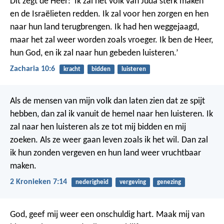
Dit zegt de Heer: ‘Ik zal het volk van Juda sterk maken
en de Israëlieten redden. Ik zal voor hen zorgen en hen
naar hun land terugbrengen. Ik had hen weggejaagd,
maar het zal weer worden zoals vroeger. Ik ben de Heer,
hun God, en ik zal naar hun gebeden luisteren.’
Zacharia 10:6
kracht
bidden
luisteren
Als de mensen van mijn volk dan laten zien dat ze spijt
hebben, dan zal ik vanuit de hemel naar hen luisteren. Ik
zal naar hen luisteren als ze tot mij bidden en mij
zoeken. Als ze weer gaan leven zoals ik het wil. Dan zal
ik hun zonden vergeven en hun land weer vruchtbaar
maken.
2 Kronieken 7:14
nederigheid
vergeving
genezing
God, geef mij weer een onschuldig hart.
Maak mij van