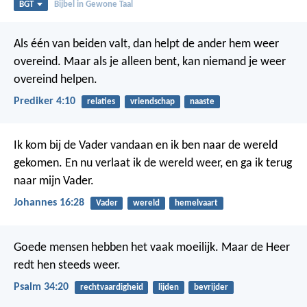
BGT
Bijbel in Gewone Taal
Als één van beiden valt, dan helpt de ander hem weer
overeind. Maar als je alleen bent, kan niemand je weer
overeind helpen.
Prediker 4:10
relaties
vriendschap
naaste
Ik kom bij de Vader vandaan en ik ben naar de wereld
gekomen. En nu verlaat ik de wereld weer, en ga ik terug
naar mijn Vader.
Johannes 16:28
Vader
wereld
hemelvaart
Goede mensen hebben het vaak moeilijk.
Maar de Heer
redt hen steeds weer.
Psalm 34:20
rechtvaardigheid
lijden
bevrijder