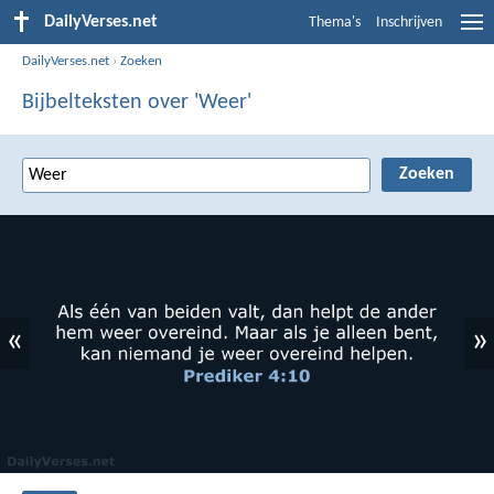
DailyVerses.net
Thema's
Inschrijven
DailyVerses.net
›
Zoeken
Bijbelteksten over 'Weer'
«
»