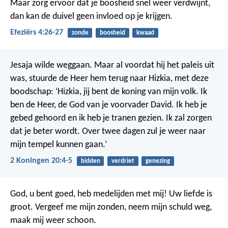
Maar zorg ervoor dat je boosheid snel weer verdwijnt,
dan kan de duivel geen invloed op je krijgen.
Efeziërs 4:26-27
zonde
boosheid
kwaad
Jesaja wilde weggaan. Maar al voordat hij het paleis uit
was, stuurde de Heer hem terug naar Hizkia, met deze
boodschap: ‘Hizkia, jij bent de koning van mijn volk. Ik
ben de Heer, de God van je voorvader David. Ik heb je
gebed gehoord en ik heb je tranen gezien. Ik zal zorgen
dat je beter wordt. Over twee dagen zul je weer naar
mijn tempel kunnen gaan.’
2 Koningen 20:4-5
bidden
verdriet
genezing
God, u bent goed,
heb medelijden met mij!
Uw liefde is
groot.
Vergeef me mijn zonden,
neem mijn schuld weg,
maak mij weer schoon.