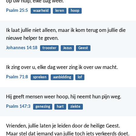
op uw hulp,
elke dag weer.
Psalm 25:5
waarheid
leren
hoop
Ik laat jullie niet alleen, maar ik kom terug om jullie die
nieuwe helper te geven.
Johannes 14:18
trooster
Jezus
Geest
Ik zing over u,
elke dag weer zing ik over uw macht.
Psalm 71:8
spreken
aanbidding
lof
Hij geeft mensen weer hoop,
hij neemt hun pijn weg.
Psalm 147:3
genezing
hart
ziekte
Vrienden, jullie laten je leiden door de heilige Geest.
Maar stel dat iemand van jullie toch iets verkeerds doet.