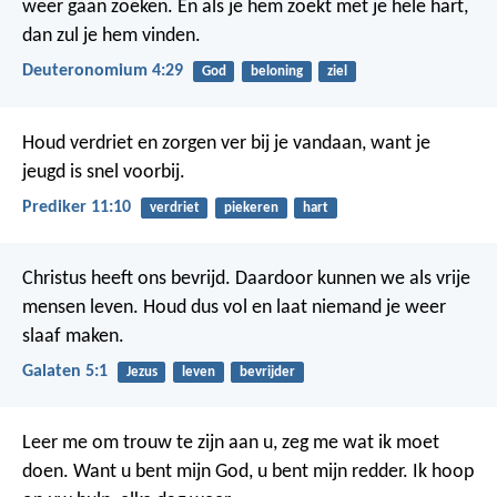
weer gaan zoeken. En als je hem zoekt met je hele hart,
dan zul je hem vinden.
Deuteronomium 4:29
God
beloning
ziel
Houd verdriet en zorgen ver bij je vandaan, want je
jeugd is snel voorbij.
Prediker 11:10
verdriet
piekeren
hart
Christus heeft ons bevrijd. Daardoor kunnen we als vrije
mensen leven. Houd dus vol en laat niemand je weer
slaaf maken.
Galaten 5:1
Jezus
leven
bevrijder
Leer me om trouw te zijn aan u,
zeg me wat ik moet
doen.
Want u bent mijn God,
u bent mijn redder.
Ik hoop