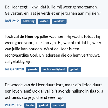
De Heer zegt: ‘Ik wil dat jullie mij weer gehoorzamen.
Ga vasten, en laat je verdriet en je tranen aan mij zien.’
Joël 2:12
bekering
vasten
verdriet
Toch zal de Heer op jullie wachten. Hij wacht totdat hij
weer goed voor jullie kan zijn. Hij wacht totdat hij weer
van jullie kan houden. Want de Heer is een
rechtvaardige God. En iedereen die op hem vertrouwt,
zal gelukkig zijn.
Jesaja 30:18
genade
rechtvaardigheid
geduld
De woede van de Heer duurt kort,
maar zijn liefde duurt
een leven lang!
Ook al val je ’s avonds huilend in slaap,
’s
ochtends sta je juichend weer op.
Psalm 30:6
liefde
geduld
verdriet