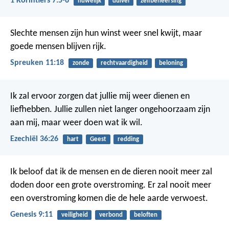
1 Korintiërs 7:5-6
huwelijk
duivel
zelfbeheersing
Slechte mensen zijn hun winst weer snel kwijt,
maar
goede mensen blijven rijk.
Spreuken 11:18
zonde
rechtvaardigheid
beloning
Ik zal ervoor zorgen dat jullie mij weer dienen en
liefhebben. Jullie zullen niet langer ongehoorzaam zijn
aan mij, maar weer doen wat ik wil.
Ezechiël 36:26
hart
Geest
redding
Ik beloof dat ik de mensen en de dieren nooit meer zal
doden door een grote overstroming. Er zal nooit meer
een overstroming komen die de hele aarde verwoest.
Genesis 9:11
veiligheid
verbond
beloften