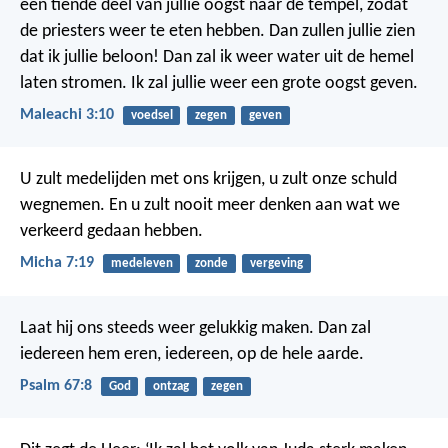
een tiende deel van jullie oogst naar de tempel, zodat
de priesters weer te eten hebben. Dan zullen jullie zien
dat ik jullie beloon!
Dan zal ik weer water uit de hemel
laten stromen. Ik zal jullie weer een grote oogst geven.
Maleachi 3:10
voedsel
zegen
geven
U zult medelijden met ons krijgen, u zult onze schuld
wegnemen. En u zult nooit meer denken aan wat we
verkeerd gedaan hebben.
Micha 7:19
medeleven
zonde
vergeving
Laat hij ons steeds weer gelukkig maken.
Dan zal
iedereen hem eren,
iedereen, op de hele aarde.
Psalm 67:8
God
ontzag
zegen