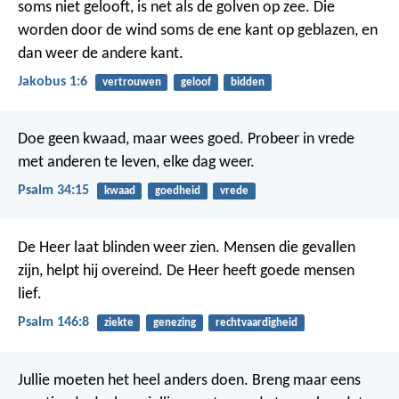
soms niet gelooft, is net als de golven op zee. Die
worden door de wind soms de ene kant op geblazen, en
dan weer de andere kant.
Jakobus 1:6
vertrouwen
geloof
bidden
Doe geen kwaad, maar wees goed.
Probeer in vrede
met anderen te leven,
elke dag weer.
Psalm 34:15
kwaad
goedheid
vrede
De Heer laat blinden weer zien.
Mensen die gevallen
zijn, helpt hij overeind.
De Heer heeft goede mensen
lief.
Psalm 146:8
ziekte
genezing
rechtvaardigheid
Jullie moeten het heel anders doen. Breng maar eens