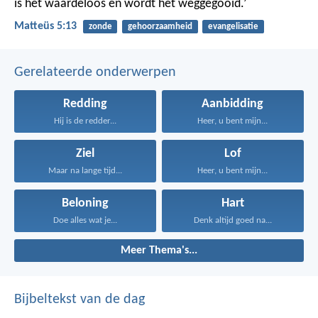
is het waardeloos en wordt het weggegooid.’
Matteüs 5:13
zonde
gehoorzaamheid
evangelisatie
Gerelateerde onderwerpen
Redding
Aanbidding
Hij is de redder...
Heer, u bent mijn...
Ziel
Lof
Maar na lange tijd...
Heer, u bent mijn...
Beloning
Hart
Doe alles wat je...
Denk altijd goed na...
Meer Thema's...
Bijbeltekst van de dag