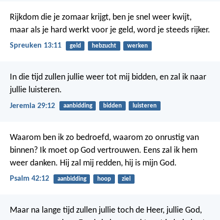
Rijkdom die je zomaar krijgt, ben je snel weer kwijt,
maar als je hard werkt voor je geld, word je steeds rijker.
Spreuken 13:11
geld
hebzucht
werken
In die tijd zullen jullie weer tot mij bidden, en zal ik naar
jullie luisteren.
Jeremia 29:12
aanbidding
bidden
luisteren
Waarom ben ik zo bedroefd,
waarom zo onrustig van
binnen?
Ik moet op God vertrouwen.
Eens zal ik hem
weer danken.
Hij zal mij redden,
hij is mijn God.
Psalm 42:12
aanbidding
hoop
ziel
Maar na lange tijd zullen jullie toch de Heer, jullie God,