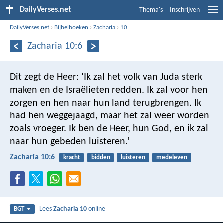
DailyVerses.net
Thema's
Inschrijven
DailyVerses.net
›
Bijbelboeken
›
Zacharia
›
10
Zacharia 10:6
Dit zegt de Heer: ‘Ik zal het volk van Juda sterk
maken en de Israëlieten redden. Ik zal voor hen
zorgen en hen naar hun land terugbrengen. Ik
had hen weggejaagd, maar het zal weer worden
zoals vroeger. Ik ben de Heer, hun God, en ik zal
naar hun gebeden luisteren.’
Zacharia 10:6
kracht
bidden
luisteren
medeleven
Lees
Zacharia 10
online
BGT