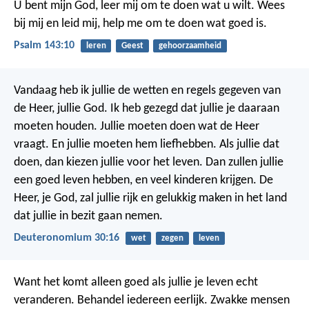
U bent mijn God,
leer mij om te doen wat u wilt.
Wees
bij mij en leid mij,
help me om te doen wat goed is.
Psalm 143:10
leren
Geest
gehoorzaamheid
Vandaag heb ik jullie de wetten en regels gegeven van
de Heer, jullie God. Ik heb gezegd dat jullie je daaraan
moeten houden. Jullie moeten doen wat de Heer
vraagt. En jullie moeten hem liefhebben. Als jullie dat
doen, dan kiezen jullie voor het leven. Dan zullen jullie
een goed leven hebben, en veel kinderen krijgen. De
Heer, je God, zal jullie rijk en gelukkig maken in het land
dat jullie in bezit gaan nemen.
Deuteronomium 30:16
wet
zegen
leven
Want het komt alleen goed als jullie je leven echt
veranderen.
Behandel iedereen eerlijk. Zwakke mensen