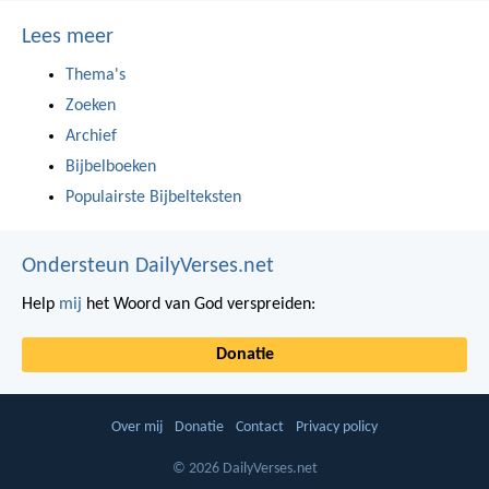
Lees meer
Thema's
Zoeken
Archief
Bijbelboeken
Populairste Bijbelteksten
Ondersteun DailyVerses.net
Help
mij
het Woord van God verspreiden:
Donatie
Over mij
Donatie
Contact
Privacy policy
© 2026 DailyVerses.net