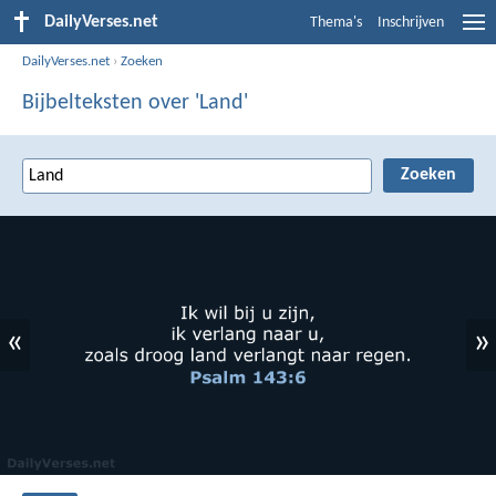
DailyVerses.net
Thema's
Inschrijven
DailyVerses.net
›
Zoeken
Bijbelteksten over 'Land'
«
»