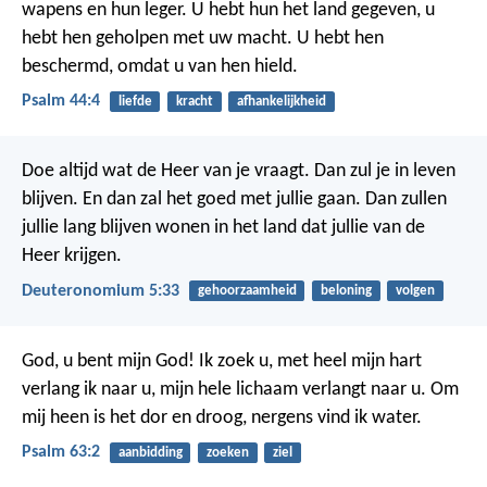
wapens en hun leger.
U hebt hun het land gegeven,
u
hebt hen geholpen met uw macht.
U hebt hen
beschermd,
omdat u van hen hield.
Psalm 44:4
liefde
kracht
afhankelijkheid
Doe altijd wat de Heer van je vraagt. Dan zul je in leven
blijven. En dan zal het goed met jullie gaan. Dan zullen
jullie lang blijven wonen in het land dat jullie van de
Heer krijgen.
Deuteronomium 5:33
gehoorzaamheid
beloning
volgen
God, u bent mijn God!
Ik zoek u,
met heel mijn hart
verlang ik naar u,
mijn hele lichaam verlangt naar u.
Om
mij heen is het dor en droog,
nergens vind ik water.
Psalm 63:2
aanbidding
zoeken
ziel