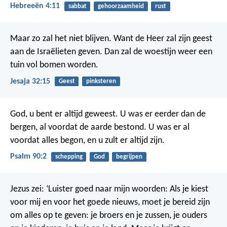
Hebreeën 4:11
sabbat
gehoorzaamheid
rust
Maar zo zal het niet blijven. Want de Heer zal zijn geest
aan de Israëlieten geven. Dan zal de woestijn weer een
tuin vol bomen worden.
Jesaja 32:15
Geest
pinksteren
God, u bent er altijd geweest.
U was er eerder dan de
bergen,
al voordat de aarde bestond.
U was er al
voordat alles begon,
en u zult er altijd zijn.
Psalm 90:2
schepping
God
begrijpen
Jezus zei: ‘Luister goed naar mijn woorden: Als je kiest
voor mij en voor het goede nieuws, moet je bereid zijn
om alles op te geven: je broers en je zussen, je ouders