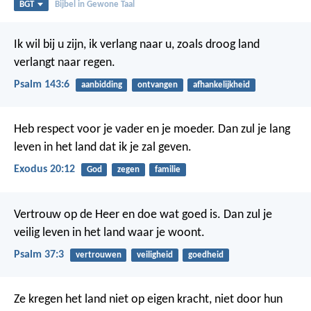
BGT
Bijbel in Gewone Taal
Ik wil bij u zijn,
ik verlang naar u,
zoals droog land
verlangt naar regen.
Psalm 143:6
aanbidding
ontvangen
afhankelijkheid
Heb respect voor je vader en je moeder. Dan zul je lang
leven in het land dat ik je zal geven.
Exodus 20:12
God
zegen
familie
Vertrouw op de Heer en doe wat goed is.
Dan zul je
veilig leven in het land waar je woont.
Psalm 37:3
vertrouwen
veiligheid
goedheid
Ze kregen het land niet op eigen kracht,
niet door hun