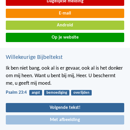
Dagelijkse melding
E-mail
Android
Op je website
Willekeurige Bijbeltekst
Ik ben niet bang,
ook al is er gevaar,
ook al is het donker
om mij heen.
Want u bent bij mij, Heer.
U beschermt
me,
u geeft mij moed.
Psalm 23:4
angst
bemoediging
overlijden
Volgende tekst!
Met afbeelding