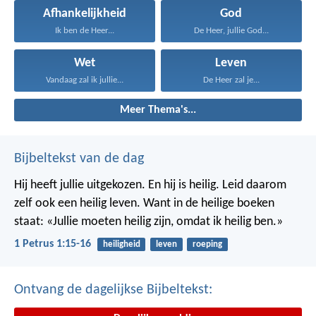
Afhankelijkheid
God
Ik ben de Heer...
De Heer, jullie God...
Wet
Leven
Vandaag zal ik jullie...
De Heer zal je...
Meer Thema's...
Bijbeltekst van de dag
Hij heeft jullie uitgekozen. En hij is heilig. Leid daarom
zelf ook een heilig leven. Want in de heilige boeken
staat: «Jullie moeten heilig zijn, omdat ik heilig ben.»
1 Petrus 1:15-16
heiligheid
leven
roeping
Ontvang de dagelijkse Bijbeltekst: