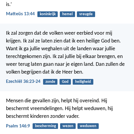
is.’
Matteüs 13:44
koninkrijk
hemel
vreugde
Ik zal zorgen dat de volken weer eerbied voor mij
krijgen. Ik zal ze laten zien dat ik een heilige God ben.
Want ik ga jullie weghalen uit de landen waar jullie
terechtgekomen zijn. Ik zal jullie bij elkaar brengen, en
weer terug laten gaan naar je eigen land. Dan zullen de
volken begrijpen dat ik de Heer ben.
Ezechiël 36:23-24
zonde
God
heiligheid
Mensen die gevallen zijn, helpt hij overeind.
Hij
beschermt vreemdelingen.
Hij helpt weduwen,
hij
beschermt kinderen zonder vader.
Psalm 146:9
bescherming
wezen
weduwen