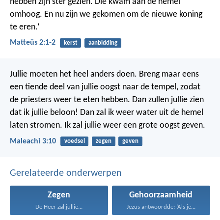
hebben zijn ster gezien. Die kwam aan de hemel
omhoog. En nu zijn we gekomen om de nieuwe koning
te eren.’
Matteüs 2:1-2
kerst
aanbidding
Jullie moeten het heel anders doen. Breng maar eens
een tiende deel van jullie oogst naar de tempel, zodat
de priesters weer te eten hebben. Dan zullen jullie zien
dat ik jullie beloon!
Dan zal ik weer water uit de hemel
laten stromen. Ik zal jullie weer een grote oogst geven.
Maleachi 3:10
voedsel
zegen
geven
Gerelateerde onderwerpen
Zegen
Gehoorzaamheid
De Heer zal jullie...
Jezus antwoordde: ‘Als je...