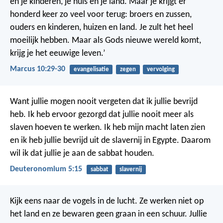
en je kinderen, je huis en je land. Maar je krijgt er
honderd keer zo veel voor terug: broers en zussen,
ouders en kinderen, huizen en land. Je zult het heel
moeilijk hebben. Maar als Gods nieuwe wereld komt,
krijg je het eeuwige leven.’
Marcus 10:29-30
evangelisatie
zegen
vervolging
Want jullie mogen nooit vergeten dat ik jullie bevrijd
heb. Ik heb ervoor gezorgd dat jullie nooit meer als
slaven hoeven te werken. Ik heb mijn macht laten zien
en ik heb jullie bevrijd uit de slavernij in Egypte. Daarom
wil ik dat jullie je aan de sabbat houden.
Deuteronomium 5:15
sabbat
slavernij
Kijk eens naar de vogels in de lucht. Ze werken niet op
het land en ze bewaren geen graan in een schuur. Jullie