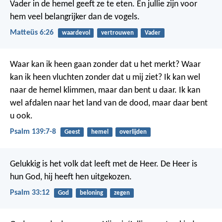
Vader in de hemel geeft ze te eten. En jullie zijn voor
hem veel belangrijker dan de vogels.
Matteüs 6:26
waardevol
vertrouwen
Vader
Waar kan ik heen gaan
zonder dat u het merkt?
Waar
kan ik heen vluchten
zonder dat u mij ziet?
Ik kan wel
naar de hemel klimmen,
maar dan bent u daar.
Ik kan
wel afdalen
naar het land van de dood,
maar daar bent
u ook.
Psalm 139:7-8
Geest
hemel
overlijden
Gelukkig is het volk dat leeft met de Heer.
De Heer is
hun God,
hij heeft hen uitgekozen.
Psalm 33:12
God
beloning
zegen