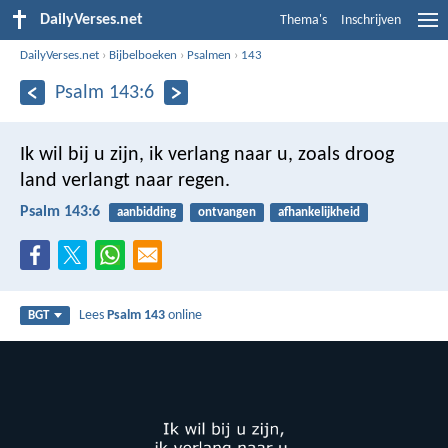
DailyVerses.net
Thema's
Inschrijven
DailyVerses.net
›
Bijbelboeken
›
Psalmen
›
143
Psalm 143:6
Ik wil bij u zijn,
ik verlang naar u,
zoals droog
land verlangt naar regen.
Psalm 143:6
aanbidding
ontvangen
afhankelijkheid
Lees
Psalm 143
online
BGT