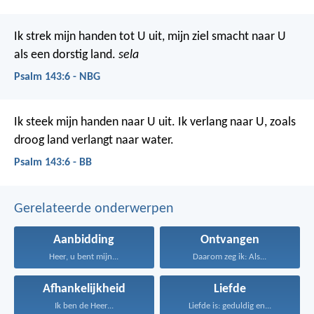
Ik strek mijn handen tot U uit,
mijn ziel smacht naar U
als een dorstig land.
sela
Psalm 143:6 - NBG
Ik steek mijn handen naar U uit.
Ik verlang naar U,
zoals
droog land verlangt naar water.
Psalm 143:6 - BB
Gerelateerde onderwerpen
Aanbidding
Ontvangen
Heer, u bent mijn...
Daarom zeg ik: Als...
Afhankelijkheid
Liefde
Ik ben de Heer...
Liefde is: geduldig en...