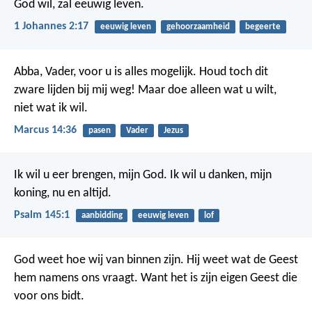
God wil, zal eeuwig leven.
1 Johannes 2:17
eeuwig leven
gehoorzaamheid
begeerte
Abba, Vader, voor u is alles mogelijk. Houd toch dit
zware lijden bij mij weg! Maar doe alleen wat u wilt,
niet wat ik wil.
Marcus 14:36
pasen
Vader
Jezus
Ik wil u eer brengen, mijn God.
Ik wil u danken, mijn
koning,
nu en altijd.
Psalm 145:1
aanbidding
eeuwig leven
lof
God weet hoe wij van binnen zijn. Hij weet wat de Geest
hem namens ons vraagt. Want het is zijn eigen Geest die
voor ons bidt.