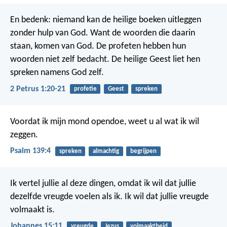
En bedenk: niemand kan de heilige boeken uitleggen
zonder hulp van God. Want de woorden die daarin
staan, komen van God. De profeten hebben hun
woorden niet zelf bedacht. De heilige Geest liet hen
spreken namens God zelf.
2 Petrus 1:20-21
profetie
Geest
spreken
Voordat ik mijn mond opendoe,
weet u al wat ik wil
zeggen.
Psalm 139:4
spreken
almachtig
begrijpen
Ik vertel jullie al deze dingen, omdat ik wil dat jullie
dezelfde vreugde voelen als ik. Ik wil dat jullie vreugde
volmaakt is.
Johannes 15:11
vreugde
Jezus
volmaaktheid