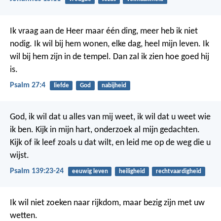
Ik vraag aan de Heer maar één ding,
meer heb ik niet
nodig.
Ik wil bij hem wonen,
elke dag, heel mijn leven.
Ik
wil bij hem zijn in de tempel.
Dan zal ik zien hoe goed hij
is.
Psalm 27:4
liefde
God
nabijheid
God, ik wil dat u alles van mij weet,
ik wil dat u weet wie
ik ben.
Kijk in mijn hart,
onderzoek al mijn gedachten.
Kijk of ik leef zoals u dat wilt,
en leid me op de weg die u
wijst.
Psalm 139:23-24
eeuwig leven
heiligheid
rechtvaardigheid
Ik wil niet zoeken naar rijkdom,
maar bezig zijn met uw
wetten.