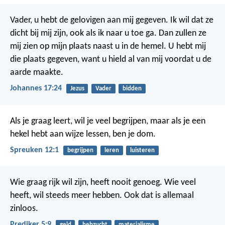
Vader, u hebt de gelovigen aan mij gegeven. Ik wil dat ze
dicht bij mij zijn, ook als ik naar u toe ga. Dan zullen ze
mij zien op mijn plaats naast u in de hemel. U hebt mij
die plaats gegeven, want u hield al van mij voordat u de
aarde maakte.
Johannes 17:24
Jezus
Vader
bidden
Als je graag leert, wil je veel begrijpen,
maar als je een
hekel hebt aan wijze lessen, ben je dom.
Spreuken 12:1
begrijpen
leren
luisteren
Wie graag rijk wil zijn, heeft nooit genoeg. Wie veel
heeft, wil steeds meer hebben. Ook dat is allemaal
zinloos.
Prediker 5:9
geld
hebzucht
materialisme