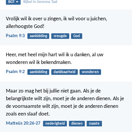
BGT
Bijbel in Gewone Taal
Vrolijk wil ik over u zingen,
ik wil voor u juichen,
allerhoogste God!
Psalm 9:3
aanbidding
vreugde
God
Heer, met heel mijn hart wil ik u danken,
al uw
wonderen wil ik bekendmaken.
Psalm 9:2
aanbidding
dankbaarheid
wonderen
Maar zo mag het bij jullie niet gaan. Als je de
belangrijkste wilt zijn, moet je de anderen dienen. Als je
de voornaamste wilt zijn, moet je de anderen dienen
zoals een slaaf doet.
Matteüs 20:26-27
nederigheid
dienen
naaste