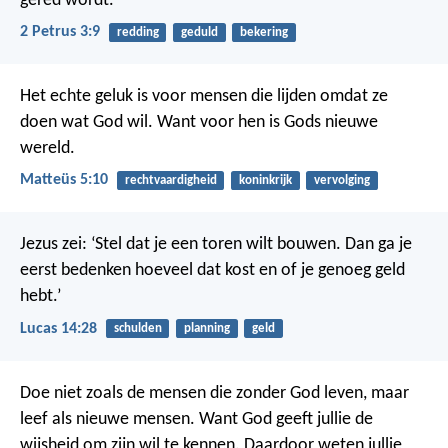
gered wordt.
2 Petrus 3:9
redding
geduld
bekering
Het echte geluk is voor mensen die lijden omdat ze
doen wat God wil. Want voor hen is Gods nieuwe
wereld.
Matteüs 5:10
rechtvaardigheid
koninkrijk
vervolging
Jezus zei: ‘Stel dat je een toren wilt bouwen. Dan ga je
eerst bedenken hoeveel dat kost en of je genoeg geld
hebt.’
Lucas 14:28
schulden
planning
geld
Doe niet zoals de mensen die zonder God leven, maar
leef als nieuwe mensen. Want God geeft jullie de
wijsheid om zijn wil te kennen. Daardoor weten jullie