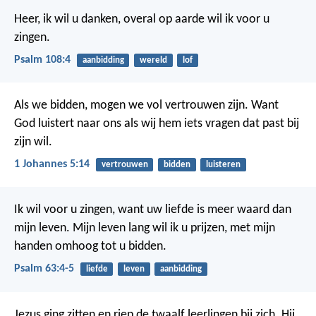
Heer, ik wil u danken,
overal op aarde wil ik voor u
zingen.
Psalm 108:4
aanbidding
wereld
lof
Als we bidden, mogen we vol vertrouwen zijn. Want
God luistert naar ons als wij hem iets vragen dat past bij
zijn wil.
1 Johannes 5:14
vertrouwen
bidden
luisteren
Ik wil voor u zingen,
want uw liefde is meer waard dan
mijn leven.
Mijn leven lang wil ik u prijzen,
met mijn
handen omhoog tot u bidden.
Psalm 63:4-5
liefde
leven
aanbidding
Jezus ging zitten en riep de twaalf leerlingen bij zich. Hij