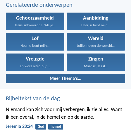
Gerelateerde onderwerpen
Gehoorzaamheid
Aanbidding
Jezus antwoordde: ‘Als je...
Heer, u bent mijn...
Lof
Wereld
Heer, u bent mijn...
Jullie mogen de wereld...
Vreugde
Zingen
En wees altijd blij!...
Maar ik, ik zal...
Meer Thema's...
Bijbeltekst van de dag
Niemand kan zich voor mij verbergen, ik zie alles. Want
ik ben overal, in de hemel en op de aarde.
Jeremia 23:24
God
hemel