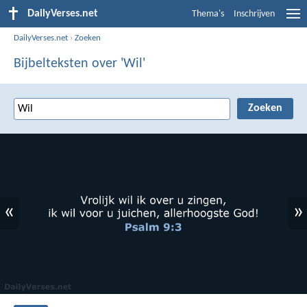
DailyVerses.net
Thema's
Inschrijven
DailyVerses.net
›
Zoeken
Bijbelteksten over 'Wil'
«
»