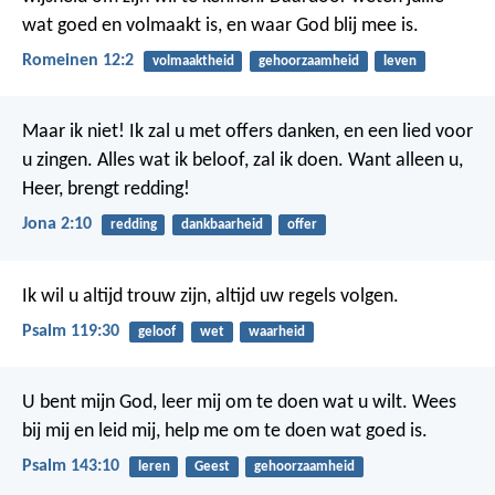
wat goed en volmaakt is, en waar God blij mee is.
Romeinen 12:2
volmaaktheid
gehoorzaamheid
leven
Maar ik niet!
Ik zal u met offers danken,
en een lied voor
u zingen.
Alles wat ik beloof, zal ik doen.
Want alleen u,
Heer, brengt redding!
Jona 2:10
redding
dankbaarheid
offer
Ik wil u altijd trouw zijn,
altijd uw regels volgen.
Psalm 119:30
geloof
wet
waarheid
U bent mijn God,
leer mij om te doen wat u wilt.
Wees
bij mij en leid mij,
help me om te doen wat goed is.
Psalm 143:10
leren
Geest
gehoorzaamheid