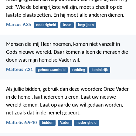
zei: ‘Wie de belangrijkste wil zijn, moet zichzelf op de
laatste plaats zetten. En hij moet alle anderen dienen.’
Marcus 9:35
nederigheid
Jezus
begrijpen
Mensen die mij Heer noemen, komen niet vanzelf in
Gods nieuwe wereld. Daar komen alleen de mensen die
doen wat mijn hemelse Vader wil.
Matteüs 7:21
gehoorzaamheid
redding
koninkrijk
Als jullie bidden, gebruik dan deze woorden:
Onze Vader
in de hemel,
laat iedereen u eren.
Laat uw nieuwe
wereld komen.
Laat op aarde uw wil gedaan worden,
net zoals dat in de hemel gebeurt.
Matteüs 6:9-10
bidden
Vader
nederigheid