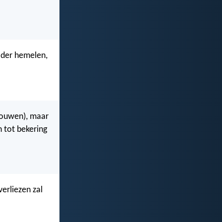
k der hemelen,
chouwen), maar
n tot bekering
verliezen zal