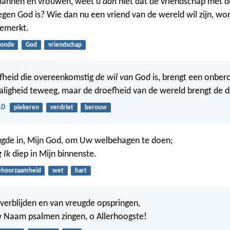
mannen en vrouwen, weet u
dan
niet dat de vriendschap met 
egen God is? Wie dan nu een vriend van de wereld wil zijn, wor
emerkt.
zonde
God
vriendschap
fheid die overeenkomstig
de wil van
God is, brengt een onber
zaligheid teweeg, maar de droefheid van de wereld brengt de
10
piekeren
verdriet
berouw
eugde in, Mijn God, om Uw welbehagen te doen;
 Ik
diep in Mijn binnenste.
ehoorzaamheid
wet
hart
j verblijden en van vreugde opspringen,
w Naam psalmen zingen, o Allerhoogste!