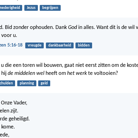
nederigheid
Jezus
begrijpen
tijd. Bid zonder ophouden. Dank
God
in alles. Want dit is de wil
 voor u.
zen 5:16-18
vreugde
dankbaarheid
bidden
u die een toren wil bouwen, gaat niet eerst zitten om de kost
 hij
de middelen wel
heeft om
het werk
te voltooien?
chulden
planning
geld
: Onze Vader,
melen
zijt
.
e geheiligd.
k kome.
ede,