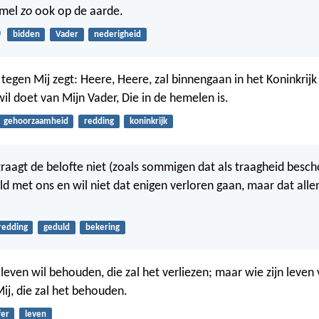
emel
zo
ook op de aarde.
0
bidden
Vader
nederigheid
e tegen Mij zegt: Heere, Heere, zal binnengaan in het Koninkrij
il doet van Mijn Vader, Die in de hemelen is.
gehoorzaamheid
redding
koninkrijk
raagt de belofte niet (zoals sommigen dat als traagheid bes
uld met ons en wil niet dat enigen verloren gaan, maar dat alle
redding
geduld
bekering
leven wil behouden, die zal het verliezen; maar wie zijn leven 
ij, die zal het behouden.
fer
leven