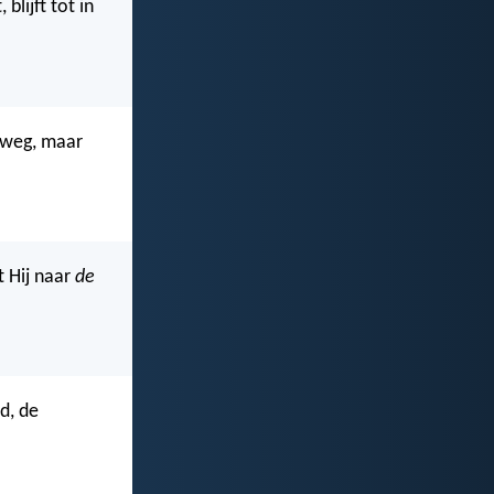
lijft tot in
j weg, maar
t Hij naar
de
d, de