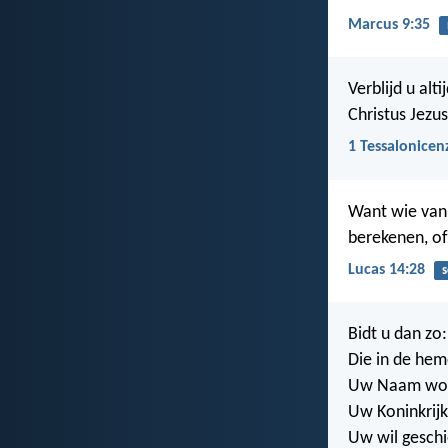
Marcus 9:35
Verblijd u al
Christus Jezus
1 Tessalonicen
Want wie van 
berekenen, of
Lucas 14:28
s
Bidt u dan zo
Die in de he
Uw Naam word
Uw Koninkrij
Uw wil geschi