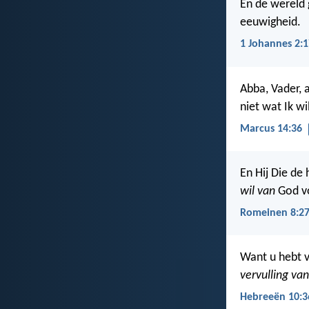
En de wereld 
eeuwigheid.
1 Johannes 2:1
Abba, Vader, 
niet wat Ik w
Marcus 14:36
En Hij Die de
wil van
God vo
Romeinen 8:2
Want u hebt v
vervulling van
Hebreeën 10:3