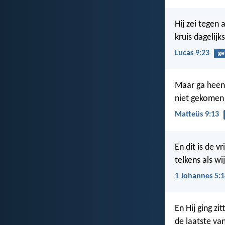
Hij zei tegen 
kruis dagelij
Lucas 9:23
ge
Maar ga heen 
niet gekomen 
Matteüs 9:13
En dit is de 
telkens als wij
1 Johannes 5:1
En Hij ging zi
de laatste van