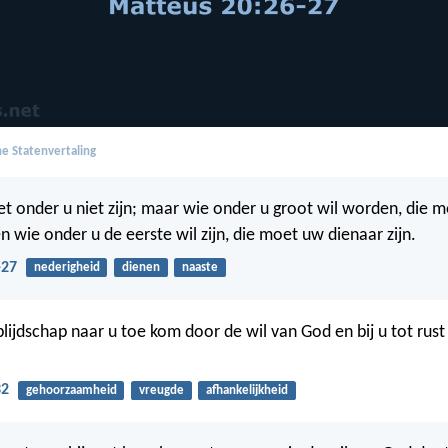
e Statenvertaling
et onder u niet zijn; maar wie onder u groot wil worden, die 
en wie onder u de eerste wil zijn, die moet uw dienaar zijn.
-27
nederigheid
dienen
naaste
blijdschap naar u toe kom door de wil van God en bij u tot rus
32
gehoorzaamheid
vreugde
afhankelijkheid