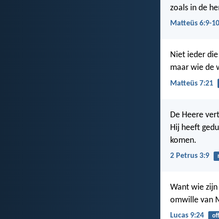
zoals in de h
Matteüs 6:9-1
Niet ieder di
maar wie de w
Matteüs 7:21
De Heere vert
Hij heeft ged
komen.
2 Petrus 3:9
Want wie zijn 
omwille van M
Lucas 9:24
of