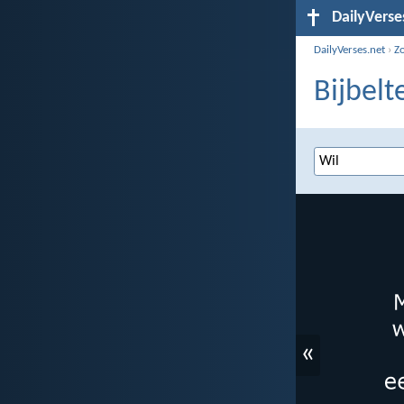
DailyVerse
DailyVerses.net
›
Z
Bijbelt
«