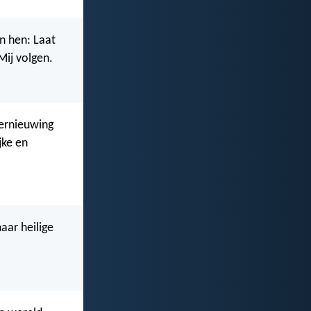
en hen: Laat
Mij volgen.
vernieuwing
jke en
aar heilige