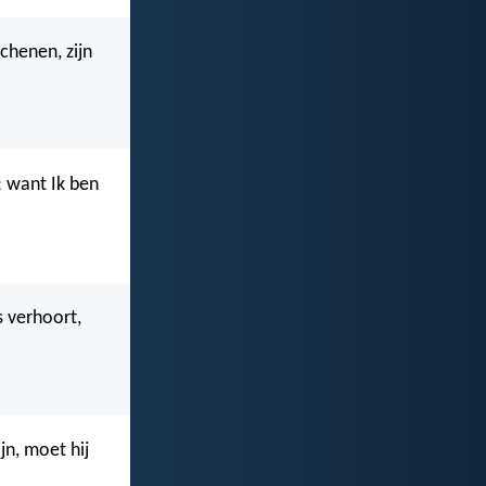
ochenen, zijn
; want Ik ben
s verhoort,
jn, moet hij