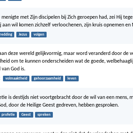
 menigte met Zijn discipelen bij Zich geroepen had, zei Hij teg
j aan wil komen zichzelf verloochenen, zijn kruis opnemen en 
redding
Jezus
volgen
aan deze wereld gelijkvormig, maar word veranderd door de 
dheid om te
kunnen
onderscheiden wat de goede, welbehaagli
 van God is.
2
volmaaktheid
gehoorzaamheid
leven
tie is destijds niet voortgebracht door de wil van een mens, m
od, door de Heilige Geest gedreven, hebben gesproken.
profetie
Geest
spreken