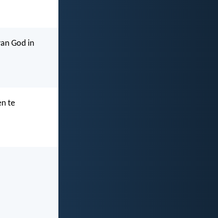
 van God in
en te