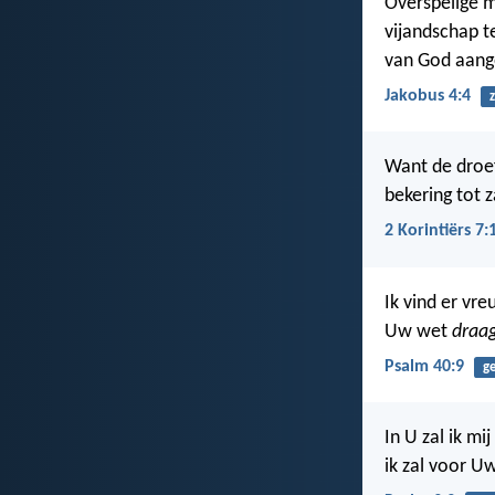
Overspelige 
vijandschap t
van God aang
Jakobus 4:4
Want de droe
bekering tot 
2 Korintiërs 7:
Ik vind er vr
Uw wet
draag
Psalm 40:9
g
In U zal ik mi
ik zal voor U