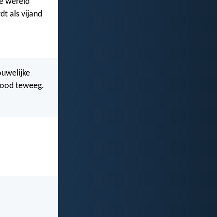
de wereld
dt als vijand
ouwelijke
 dood teweeg.