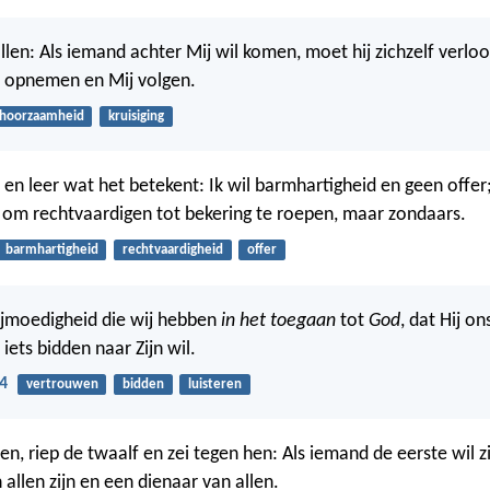
allen: Als iemand achter Mij wil komen, moet hij zichzelf verlo
ks opnemen en Mij volgen.
hoorzaamheid
kruisiging
en leer wat het betekent: Ik wil barmhartigheid en geen offer
om rechtvaardigen tot bekering te roepen, maar zondaars.
barmhartigheid
rechtvaardigheid
offer
vrijmoedigheid die wij hebben
in het toegaan
tot
God
, dat Hij on
 iets bidden naar Zijn wil.
4
vertrouwen
bidden
luisteren
tten, riep de twaalf en zei tegen hen: Als iemand de eerste wil zi
 allen zijn en een dienaar van allen.