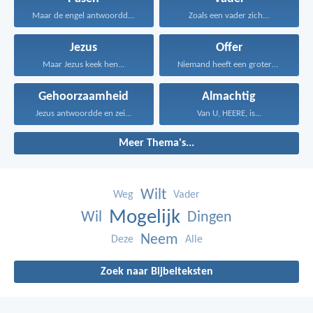
Maar de engel antwoordde...
Zoals een vader zich...
Jezus
Offer
Maar Jezus keek hen...
Niemand heeft een grotere...
Gehoorzaamheid
Almachtig
Jezus antwoordde en zei...
Van U, HEERE, is...
Meer Thema's...
Wilt
Weg
Vader
Mogelijk
Wil
Dingen
Neem
Deze
Alle
Zoek naar Bijbelteksten