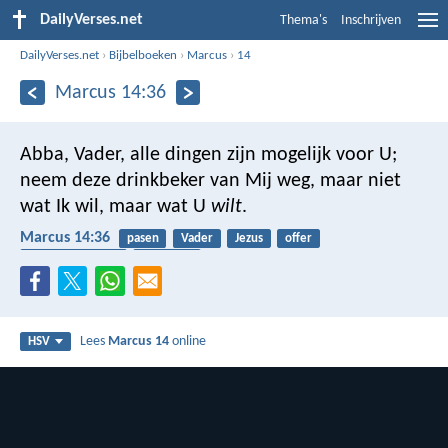
DailyVerses.net
Thema's
Inschrijven
DailyVerses.net
›
Bijbelboeken
›
Marcus
›
14
Marcus 14:36
Abba, Vader, alle dingen zijn mogelijk voor U;
neem deze drinkbeker van Mij weg, maar niet
wat Ik wil, maar wat U
wilt
.
Marcus 14:36
pasen
Vader
Jezus
offer
gehoorzaamheid
almachtig
Lees
Marcus 14
online
HSV