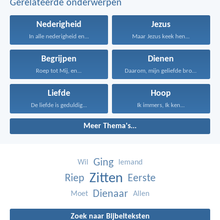
Gerelateerde onderwerpen
Nederigheid
Jezus
In alle nederigheid en...
Maar Jezus keek hen...
Begrijpen
Dienen
Roep tot Mij, en...
Daarom, mijn geliefde broeders...
Liefde
Hoop
De liefde is geduldig...
Ik immers, Ik ken...
Meer Thema's...
Ging
Wil
Iemand
Zitten
Riep
Eerste
Dienaar
Moet
Allen
Zoek naar Bijbelteksten