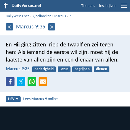
DailyVerses.net
Thema's
Inschrijven
DailyVerses.net
›
Bijbelboeken
›
Marcus
›
9
Marcus 9:35
En Hij ging zitten, riep de twaalf en zei tegen
hen: Als iemand de eerste wil zijn, moet hij de
laatste van allen zijn en een dienaar van allen.
Marcus 9:35
nederigheid
Jezus
begrijpen
dienen
Lees
Marcus 9
online
HSV