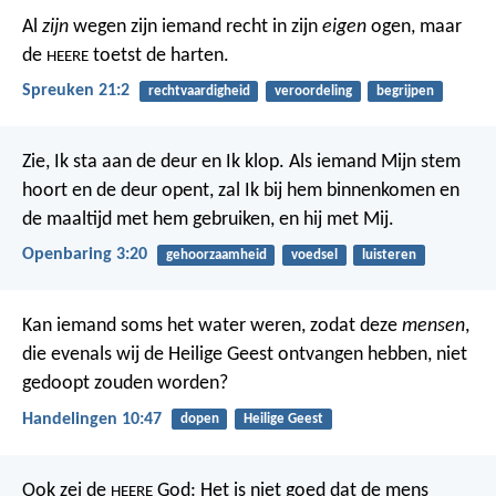
Al
zijn
wegen zijn iemand recht in zijn
eigen
ogen,
maar
de
toetst de harten.
HEERE
Spreuken 21:2
rechtvaardigheid
veroordeling
begrijpen
Zie, Ik sta aan de deur en Ik klop. Als iemand Mijn stem
hoort en de deur opent, zal Ik bij hem binnenkomen en
de maaltijd met hem gebruiken, en hij met Mij.
Openbaring 3:20
gehoorzaamheid
voedsel
luisteren
Kan iemand soms het water weren, zodat deze
mensen
,
die evenals wij de Heilige Geest ontvangen hebben, niet
gedoopt zouden worden?
Handelingen 10:47
dopen
Heilige Geest
Ook zei de
God: Het is niet goed dat de mens
HEERE