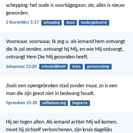
schepping: het oude is voorbijgegaan, zie, alles is nieuw
geworden.
2 Korintiërs 5:17
schepping
Jezus
wedergeboorte
Voorwaar, voorwaar, Ik zeg u: als iemand hem ontvangt
die Ik zal zenden, ontvangt hij Mij, en wie Mij ontvangt,
ontvangt Hem Die Mij gezonden heeft.
Johannes 13:20
vriendelijkheid
Jezus
gemeenschap
Zoals
een opengebroken stad zonder muur,
zo
is een
man die zijn geest niet in bedwang houdt.
Spreuken 25:28
zelfbeheersing
begeerte
Hij zei tegen allen: Als iemand achter Mij wil komen,
moet hij zichzelf verloochenen, zijn kruis dagelijks