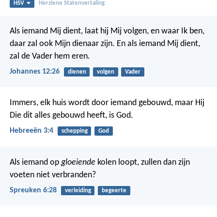
HSV
Herziene Statenvertaling
Als iemand Mij dient, laat hij Mij volgen, en waar Ik ben,
daar zal ook Mijn dienaar zijn. En als iemand Mij dient,
zal de Vader hem eren.
Johannes 12:26
dienen
volgen
Vader
Immers, elk huis wordt door iemand gebouwd, maar Hij
Die dit alles gebouwd heeft, is God.
Hebreeën 3:4
schepping
God
Als iemand op
gloeiende
kolen loopt,
zullen dan zijn
voeten niet verbranden?
Spreuken 6:28
verleiding
begeerte