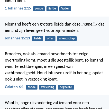
niet in hem.
1 Johannes 2:15
zonde
liefde
Vader
Niemand heeft een grotere liefde dan deze,
namelijk
dat
iemand zijn leven geeft voor zijn vrienden.
Johannes 15:13
liefde
offer
vriendschap
Broeders, ook als iemand onverhoeds tot enige
overtreding komt, moet u die geestelijk bent, zo iemand
weer
terechtbrengen, in een geest van
zachtmoedigheid. Houd intussen uzelf in het oog, opdat
ook u niet in verzoeking komt.
Galaten 6:1
zonde
verleiding
begeerte
Want bij hoge uitzondering zal iemand voor een