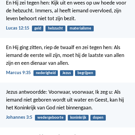
En Hij zei tegen hen: Kijk uit en wees op uw hoede voor
de hebzucht. Immers, al heeft iemand overvloed, zijn
leven behoort niet tot zijn bezit.
Lucas 12:15
geld
hebzucht
materialisme
En Hij ging zitten, riep de twaalf en zei tegen hen: Als
iemand de eerste wil zijn, moet hij de laatste van allen
zijn en een dienaar van allen.
Marcus 9:35
nederigheid
Jezus
begrijpen
Jezus antwoordde: Voorwaar, voorwaar, Ik zeg u: Als
iemand niet geboren wordt uit water en Geest, kan hij
het Koninkrijk van God niet binnengaan.
Johannes 3:5
wedergeboorte
koninkrijk
dopen