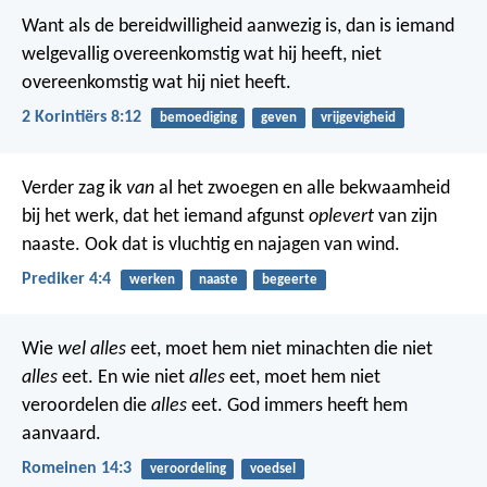
Want als de bereidwilligheid aanwezig is, dan is iemand
welgevallig overeenkomstig wat hij heeft, niet
overeenkomstig wat hij niet heeft.
2 Korintiërs 8:12
bemoediging
geven
vrijgevigheid
Verder zag ik
van
al het zwoegen en alle bekwaamheid
bij het werk, dat het iemand afgunst
oplevert
van zijn
naaste. Ook dat is vluchtig en najagen van wind.
Prediker 4:4
werken
naaste
begeerte
Wie
wel alles
eet, moet hem niet minachten die niet
alles
eet. En wie niet
alles
eet, moet hem niet
veroordelen die
alles
eet. God immers heeft hem
aanvaard.
Romeinen 14:3
veroordeling
voedsel