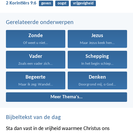
2 Korintiërs 9:6
geven
oogst
vrijgevigheid
Gerelateerde onderwerpen
Zonde
Jezus
Of weet u niet...
Maar Jezus keek hen...
Vader
Schepping
Zoals een vader zich...
In het begin schiep...
Begeerte
Denken
Maar ik zeg: Wandel...
Doorgrond mij, o God...
Meer Thema's...
Bijbeltekst van de dag
Sta dan vast in de vrijheid waarmee Christus ons