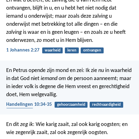
En wat u betreft, de zalving die u van Hem hebt
ontvangen, blijft in u, en u hebt het niet nodig dat
iemand u onderwijst; maar zoals deze zalving u
onderwijst met betrekking tot alle dingen – en die
zalving
is waar en is geen leugen – en zoals ze u heeft
onderwezen,
zo
moet u in Hem blijven.
1 Johannes 2:27
waarheid
leren
ontvangen
En Petrus opende zijn mond en zei: Ik zie
nu
in waarheid
in dat God niet
iemand om
de persoon aanneemt; maar
in ieder volk is degene die Hem vreest en gerechtigheid
doet, Hem welgevallig.
Handelingen 10:34-35
gehoorzaamheid
rechtvaardigheid
evangelisatie
En dit
zeg ik
: Wie karig zaait, zal ook karig oogsten; en
wie zegenrijk zaait, zal ook zegenrijk oogsten.