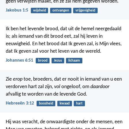
geen verwijten maakt, en ze zal hem gegeven worden.
Jakobus 1:5
wijsheid
ontvangen
vrijgevigheid
Ik ben het levende brood, dat uit de hemel neergedaald
is; als iemand van dit brood eet, zal hij leven in
eeuwigheid. En het brood dat Ik geven zal, is Mijn vlees,
dat Ik geven zal voor het leven van de wereld.
Johannes 6:51
brood
Jezus
lichaam
Zie
erop
toe, broeders, dat er nooit in iemand van u een
verdorven hart zal zijn,
vol
ongeloof, om
daardoor
afvallig te worden van de levende God.
Hebreeën 3:12
boosheid
kwaad
hart
Hij was veracht, de onwaardigste onder de mensen,
een