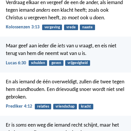
Verdraag elkaar en vergeef de een de ander, als iemand
tegen iemand
anders
een klacht heeft; zoals ook
Christus u vergeven heeft, zo
moet
ook u
doen
.
Kolossenzen 3:13
vergeving
vrede
naaste
Maar geef aan ieder die
iets
van u vraagt, en eis niet
terug van hem die neemt wat van u is.
Lucas 6:30
schulden
geven
vrijgevigheid
En als iemand de één overweldigt, zullen die twee tegen
hem standhouden. Een drievoudig snoer wordt niet snel
gebroken.
Prediker 4:12
relaties
vriendschap
kracht
Er is
soms
een weg die iemand recht schijnt,
maar het