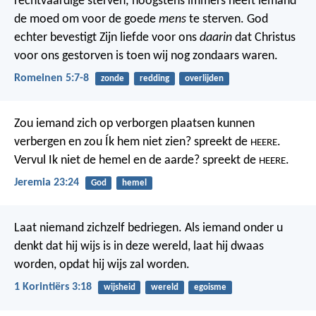
rechtvaardige sterven; hoogstens immers heeft iemand
de moed om voor de goede
mens
te sterven. God
echter bevestigt Zijn liefde voor ons
daarin
dat Christus
voor ons gestorven is toen wij nog zondaars waren.
Romeinen 5:7-8
zonde
redding
overlijden
Zou iemand zich op verborgen plaatsen kunnen
verbergen
en zou Ík hem niet zien? spreekt de
.
HEERE
Vervul Ik niet de hemel en de aarde?
spreekt de
.
HEERE
Jeremia 23:24
God
hemel
Laat niemand zichzelf bedriegen. Als iemand onder u
denkt dat hij wijs is in deze wereld, laat hij dwaas
worden, opdat hij wijs zal worden.
1 Korintiërs 3:18
wijsheid
wereld
egoisme