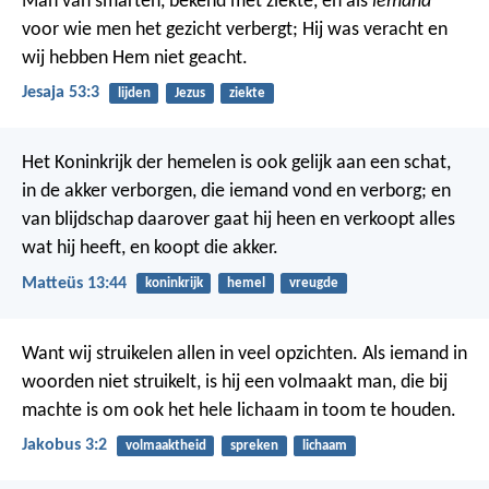
Man van smarten, bekend met ziekte,
en als
iemand
voor wie men het gezicht verbergt;
Hij was veracht en
wij hebben Hem niet geacht.
Jesaja 53:3
lijden
Jezus
ziekte
Het Koninkrijk der hemelen is ook gelijk aan een schat,
in de akker verborgen, die iemand vond en verborg; en
van blijdschap daarover gaat hij heen en verkoopt alles
wat hij heeft, en koopt die akker.
Matteüs 13:44
koninkrijk
hemel
vreugde
Want wij struikelen allen in veel opzichten. Als iemand in
woorden niet struikelt, is hij een volmaakt man, die bij
machte is om ook het hele lichaam in toom te houden.
Jakobus 3:2
volmaaktheid
spreken
lichaam