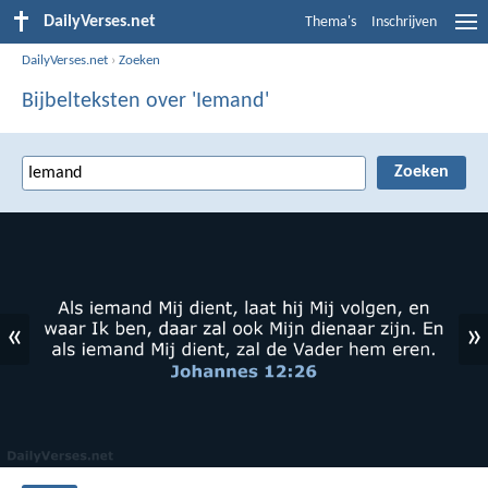
DailyVerses.net
Thema's
Inschrijven
DailyVerses.net
›
Zoeken
Bijbelteksten over 'Iemand'
«
»