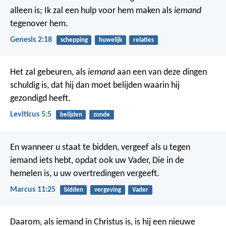
alleen is; Ik zal een hulp voor hem maken als
iemand
tegenover hem.
Genesis 2:18
schepping
huwelijk
relaties
Het zal gebeuren, als
iemand
aan een van deze dingen
schuldig is, dat hij dan moet belijden waarin hij
gezondigd heeft.
Leviticus 5:5
belijden
zonde
En wanneer u staat te bidden, vergeef als u tegen
iemand iets hebt, opdat ook uw Vader, Die in de
hemelen is, u uw overtredingen vergeeft.
Marcus 11:25
bidden
vergeving
Vader
Daarom, als iemand in Christus is, is hij een nieuwe