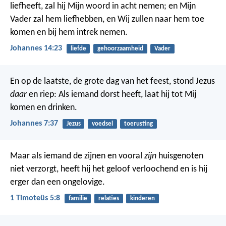
liefheeft, zal hij Mijn woord in acht nemen; en Mijn
Vader zal hem liefhebben, en Wij zullen naar hem toe
komen en bij hem intrek nemen.
Johannes 14:23
liefde
gehoorzaamheid
Vader
En op de laatste, de grote dag van het feest, stond Jezus
daar
en riep: Als iemand dorst heeft, laat hij tot Mij
komen en drinken.
Johannes 7:37
Jezus
voedsel
toerusting
Maar als iemand de zijnen en vooral
zijn
huisgenoten
niet verzorgt, heeft hij het geloof verloochend en is hij
erger dan een ongelovige.
1 Timoteüs 5:8
familie
relaties
kinderen