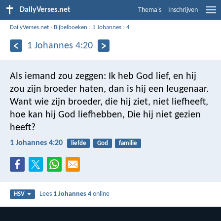
DailyVerses.net
Thema's
Inschrijven
DailyVerses.net
›
Bijbelboeken
›
1 Johannes
›
4
1 Johannes 4:20
Als iemand zou zeggen: Ik heb God lief, en hij
zou zijn broeder haten, dan is hij een leugenaar.
Want wie zijn broeder, die hij ziet, niet liefheeft,
hoe kan hij God liefhebben, Die hij niet gezien
heeft?
1 Johannes 4:20
liefde
God
familie
Lees
1 Johannes 4
online
HSV