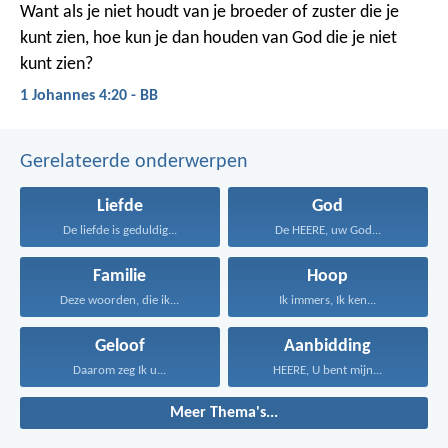
Want als je niet houdt van je broeder of zuster die je
kunt zien, hoe kun je dan houden van God die je niet
kunt zien?
1 Johannes 4:20 - BB
Gerelateerde onderwerpen
Liefde
God
De liefde is geduldig...
De HEERE, uw God...
Familie
Hoop
Deze woorden, die ik...
Ik immers, Ik ken...
Geloof
Aanbidding
Daarom zeg Ik u...
HEERE, U bent mijn...
Meer Thema's...