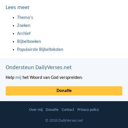
Lees meer
Thema's
Zoeken
Archief
Bijbelboeken
Populairste Bijbelteksten
Ondersteun DailyVerses.net
Help
mij
het Woord van God verspreiden:
Donatie
Over mij
Donatie
Contact
Privacy policy
© 2026 DailyVerses.net