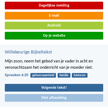
Dagelijkse melding
E-mail
Android
Op je website
Willekeurige Bijbeltekst
Mijn zoon, neem het gebod van je vader in acht
en
veronachtzaam het onderricht van je moeder niet.
Spreuken 6:20
gehoorzaamheid
familie
luisteren
Volgende tekst!
Met afbeelding