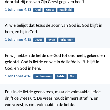
doordat Hij ons van Zijn Geest gegeven heeft.
1 Johannes 4:13
God
Geest
nabijheid
Al wie belijdt dat Jezus de Zoon van God is, God blijft in
hem, en hij in God.
1 Johannes 4:15
Jezus
leven
erkennen
En wij hebben de liefde die God tot ons heeft, gekend en
geloofd. God is liefde en wie in de liefde blijft, blijft in
God, en God in hem.
1 Johannes 4:16
vertrouwen
liefde
God
Er is in de liefde geen vrees, maar de volmaakte liefde
drijft de vrees uit. De vrees houdt immers straf in, en
wie vreest, is niet volmaakt in de liefde.