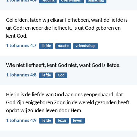
1 Johannes 4:4
redding
overwinnen
almachtig
Geliefden, laten wij elkaar liefhebben, want de liefde is
uit God; en ieder die liefheeft, is uit God geboren en
kent God.
1 Johannes 4:7
liefde
naaste
vriendschap
Wie niet liefheeft, kent God niet, want God is liefde.
1 Johannes 4:8
liefde
God
Hierin is de liefde van God aan ons geopenbaard, dat
God Zijn eniggeboren Zoon in de wereld gezonden heeft,
opdat wij zouden leven door Hem.
1 Johannes 4:9
liefde
Jezus
leven