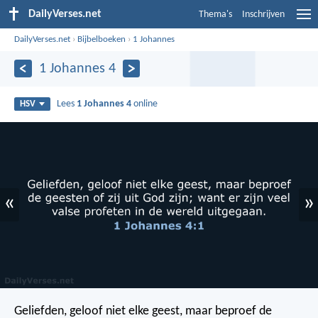
DailyVerses.net
Thema's
Inschrijven
DailyVerses.net
›
Bijbelboeken
›
1 Johannes
1 Johannes 4
Lees
1 Johannes 4
online
HSV
«
»
Geliefden, geloof niet elke geest, maar beproef de