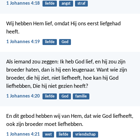
1 Johannes 4:18
liefde
angst
straf
Wij hebben Hem lief, omdat Hij ons eerst liefgehad
heeft.
1 Johannes 4:19
liefde
God
Als iemand zou zeggen: Ik heb God lief, en hij zou zijn
broeder haten, dan is hij een leugenaar. Want wie zijn
broeder, die hij ziet, niet liefheeft, hoe kan hij God
liefhebben, Die hij niet gezien heeft?
1 Johannes 4:20
liefde
God
familie
En dit gebod hebben wij van Hem, dat wie God liefheeft,
ook zijn broeder moet liefhebben.
1 Johannes 4:21
wet
liefde
vriendschap