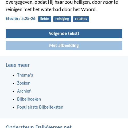
overgegeven, opdat Hij haar zou heiligen, door
haar
te
reinigen met het waterbad door het Woord.
Efeziërs 5:25-26
liefde
reiniging
relaties
Volgende tekst!
Met afbeelding
Lees meer
Thema's
Zoeken
Archief
Bijbelboeken
Populairste Bijbelteksten
Ondersteun DailyVerses.net