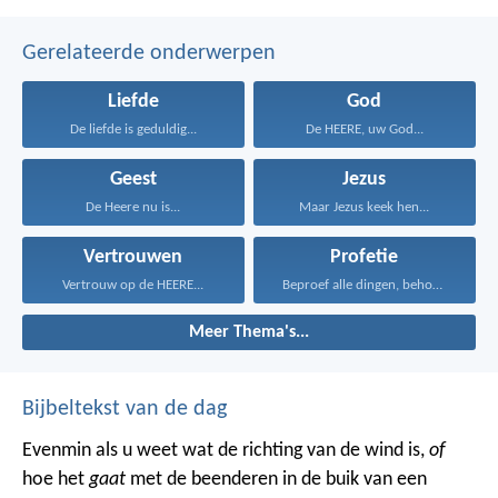
Gerelateerde onderwerpen
Liefde
God
De liefde is geduldig...
De HEERE, uw God...
Geest
Jezus
De Heere nu is...
Maar Jezus keek hen...
Vertrouwen
Profetie
Vertrouw op de HEERE...
Beproef alle dingen, behoud...
Meer Thema's...
Bijbeltekst van de dag
Evenmin als u weet wat de richting van de wind is,
of
hoe het
gaat
met de beenderen in de buik van een