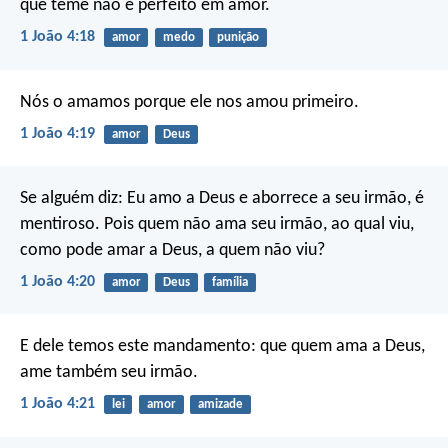
que teme não é perfeito em amor.
1 João 4:18
amor
medo
punição
Nós o amamos porque ele nos amou primeiro.
1 João 4:19
amor
Deus
Se alguém diz: Eu amo a Deus e aborrece a seu irmão, é
mentiroso. Pois quem não ama seu irmão, ao qual viu,
como pode amar a Deus, a quem não viu?
1 João 4:20
amor
Deus
família
E dele temos este mandamento: que quem ama a Deus,
ame também seu irmão.
1 João 4:21
lei
amor
amizade