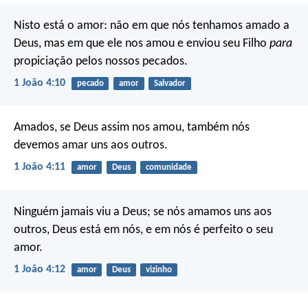
Nisto está o amor: não em que nós tenhamos amado a
Deus, mas em que ele nos amou e enviou seu Filho
para
propiciação pelos nossos pecados.
1 João 4:10
pecado
amor
Salvador
Amados, se Deus assim nos amou, também nós
devemos amar uns aos outros.
1 João 4:11
amor
Deus
comunidade
Ninguém jamais viu a Deus; se nós amamos uns aos
outros, Deus está em nós, e em nós é perfeito o seu
amor.
1 João 4:12
amor
Deus
vizinho