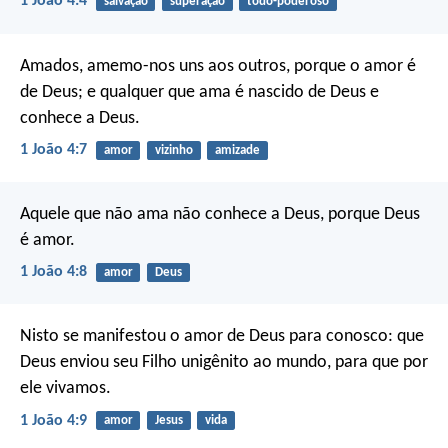
1 João 4:4
salvação
superação
todo-poderoso
Amados, amemo-nos uns aos outros, porque o amor é
de Deus; e qualquer que ama é nascido de Deus e
conhece a Deus.
1 João 4:7
amor
vizinho
amizade
Aquele que não ama não conhece a Deus, porque Deus
é amor.
1 João 4:8
amor
Deus
Nisto se manifestou o amor de Deus para conosco: que
Deus enviou seu Filho unigênito ao mundo, para que por
ele vivamos.
1 João 4:9
amor
Jesus
vida