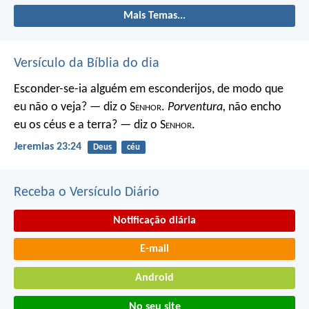
Mais Temas...
Versículo da Bíblia do dia
Esconder-se-ia alguém em esconderijos, de modo que
eu não o veja? — diz o S
enhor
.
Porventura,
não encho
eu os céus e a terra? — diz o S
enhor
.
Jeremias 23:24
Deus
céu
Receba o Versículo Diário
Notificação diária
E-mail
Android
No seu site