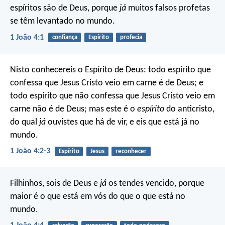
espíritos são de Deus, porque
já
muitos falsos profetas
se têm levantado no mundo.
1 João 4:1
confiança
Espírito
profecia
Nisto conhecereis o Espírito de Deus: todo espírito que
confessa que Jesus Cristo veio em carne é de Deus; e
todo espírito que não confessa que Jesus Cristo veio em
carne não é de Deus; mas este é o
espírito
do anticristo,
do qual
já
ouvistes que há de vir, e eis que está já no
mundo.
1 João 4:2-3
Espírito
Jesus
reconhecer
Filhinhos, sois de Deus e
já
os tendes vencido, porque
maior é o que está em vós do que o que está no
mundo.