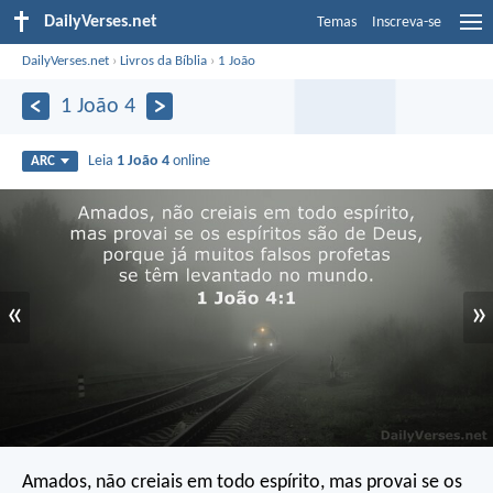
DailyVerses.net
Temas
Inscreva-se
DailyVerses.net
›
Livros da Bíblia
›
1 João
1 João 4
Leia
1 João 4
online
ARC
«
»
Amados, não creiais em todo espírito, mas provai se os