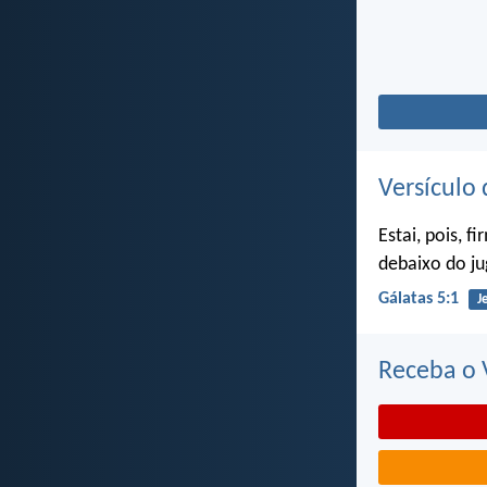
Versículo 
Estai, pois, 
debaixo do ju
Gálatas 5:1
J
Receba o V