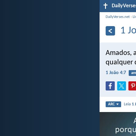
DailyVerse
DailyVerses.net
›
Li
1 J
Amados, a
qualquer 
1 João 4:7
am
Leia
1 
ARC