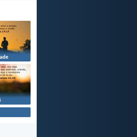
ade
é