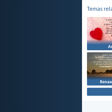
Temas rel
A
Renas