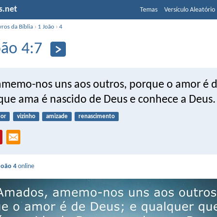
s.net
Temas
Versículo Aleatório
vros da Bíblia
›
1 João
›
4
oão 4:7
memo-nos uns aos outros, porque o amor é d
que ama é nascido de Deus e conhece a Deus.
or
vizinho
amizade
renascimento
João 4
online