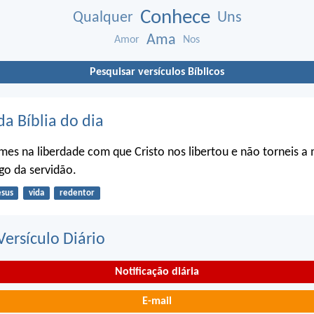
Conhece
Qualquer
Uns
Ama
Amor
Nos
Pesquisar versículos Bíblicos
da Bíblia do dia
firmes na liberdade com que Cristo nos libertou e não torneis a
go da servidão.
esus
vida
redentor
ersículo Diário
Notificação diária
E-mail