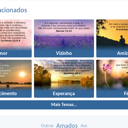
acionados
mor
Vizinho
Amiz
cimento
Esperança
F
Mais Temas...
Amados
Outros
Aos