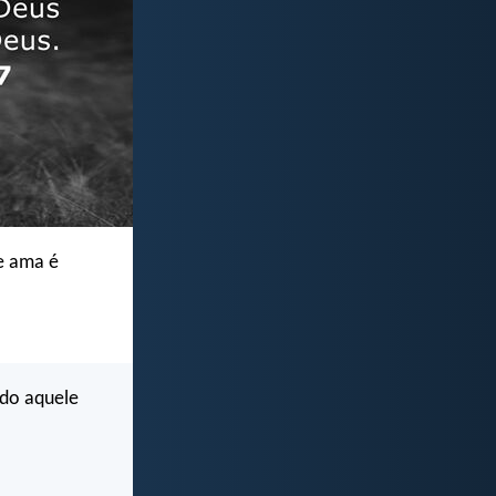
e ama é
do aquele