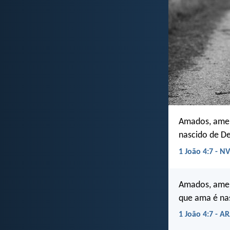
Amados, amem
nascido de D
1 João 4:7 - NV
Amados, amem
que ama é na
1 João 4:7 - A