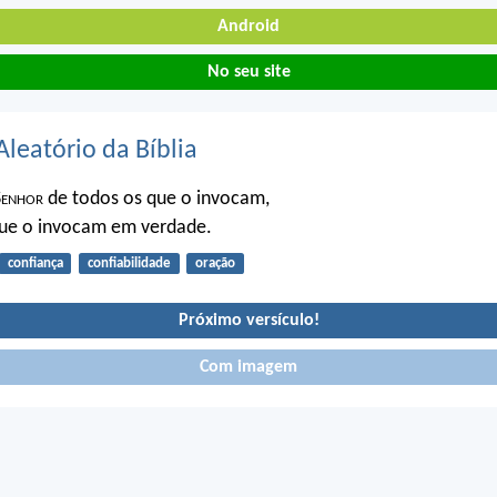
Android
No seu site
Aleatório da Bíblia
S
enhor
de todos os que o invocam,
que o invocam em verdade.
confiança
confiabilidade
oração
Próximo versículo!
Com imagem