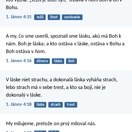
Kto vyzná: „Ježiš je Boží Syn,“ ostáva v ňom Boh a on v
Bohu.
1. Jánov 4:15
Ježiš
život
uznávanie
A my, čo sme uverili, spoznali sme lásku, akú má Boh k
nám. Boh je láska; a kto ostáva v láske, ostáva v Bohu a
Boh ostáva v ňom.
1. Jánov 4:16
dôvera
láska
Boh
V láske niet strachu, a dokonalá láska vyháňa strach,
lebo strach má v sebe trest, a kto sa bojí, nie je
dokonalý v láske.
1. Jánov 4:18
láska
strach
trest
My milujeme, pretože on prvý miloval nás.