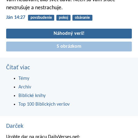
nevzrušuje a nestrachuje.
Ján 14:27
povzbudenie
pokoj
obávanie
Náhodný verš!
S obrázkom
Čítať viac
Témy
Archív
Biblické knihy
Top 100 Biblických veršov
Darček
Urobte dar na prácu DailyVerses.net: