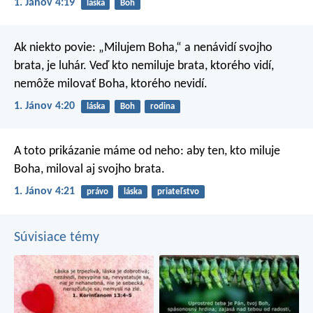
1. Jánov 4:19
láska
Boh
Ak niekto povie: „Milujem Boha,“ a nenávidí svojho
brata, je luhár. Veď kto nemiluje brata, ktorého vidí,
nemôže milovať Boha, ktorého nevidí.
1. Jánov 4:20
láska
Boh
rodina
A toto prikázanie máme od neho: aby ten, kto miluje
Boha, miloval aj svojho brata.
1. Jánov 4:21
právo
láska
priateľstvo
Súvisiace témy