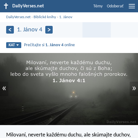
DailyVerses.net
Témy
Odoberať
DailyVerses.net
›
Biblické knihy
›
1. Jánov
1. Jánov 4
Prečítajte si
1. Jánov 4
online
KAT
«
»
Milovaní, neverte každému duchu, ale skúmajte duchov,