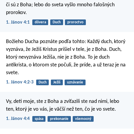
či sú z Boha; lebo do sveta vyšlo mnoho falošných
prorokov.
1. Jánov 4:1
dôvera
Duch
proroctvo
Božieho Ducha poznáte podľa tohto: Každý duch, ktorý
vyznáva, že Ježiš Kristus prišiel v tele, je z Boha. Duch,
ktorý nevyznáva Ježiša, nie je z Boha. To je duch
antikrista, o ktorom ste počuli, že príde, a už teraz je na
svete.
1. Jánov 4:2-3
Duch
Ježiš
uznávanie
Vy, deti moje, ste z Boha a zvíťazili ste nad nimi, lebo
ten, ktorý je vo vás, je väčší než ten, čo je vo svete.
1. Jánov 4:4
spása
prekonanie
všemocný