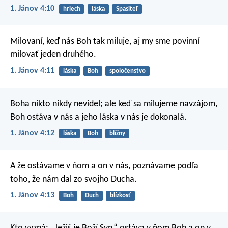
1. Jánov 4:10
hriech
láska
Spasiteľ
Milovaní, keď nás Boh tak miluje, aj my sme povinní
milovať jeden druhého.
1. Jánov 4:11
láska
Boh
spoločenstvo
Boha nikto nikdy nevidel; ale keď sa milujeme navzájom,
Boh ostáva v nás a jeho láska v nás je dokonalá.
1. Jánov 4:12
láska
Boh
blížny
A že ostávame v ňom a on v nás, poznávame podľa
toho, že nám dal zo svojho Ducha.
1. Jánov 4:13
Boh
Duch
blízkosť