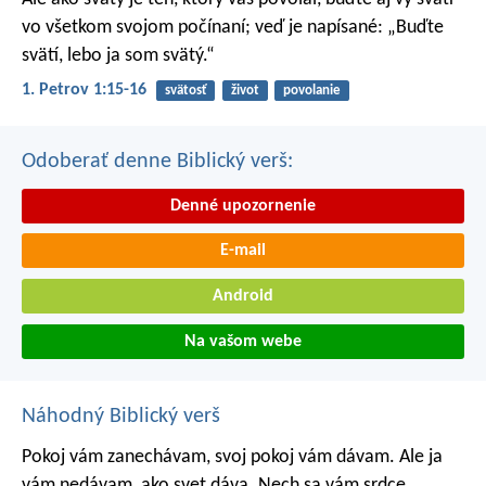
vo všetkom svojom počínaní; veď je napísané: „Buďte
svätí, lebo ja som svätý.“
1. Petrov 1:15-16
svätosť
život
povolanie
Odoberať denne Biblický verš:
Denné upozornenie
E-mail
Android
Na vašom webe
Náhodný Biblický verš
Pokoj vám zanechávam, svoj pokoj vám dávam. Ale ja
vám nedávam, ako svet dáva. Nech sa vám srdce