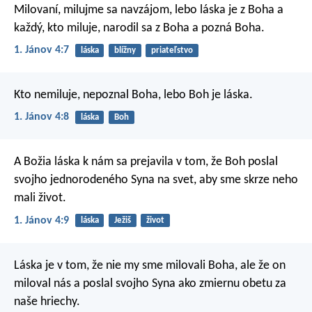
Milovaní, milujme sa navzájom, lebo láska je z Boha a
každý, kto miluje, narodil sa z Boha a pozná Boha.
1. Jánov 4:7
láska
blížny
priateľstvo
Kto nemiluje, nepoznal Boha, lebo Boh je láska.
1. Jánov 4:8
láska
Boh
A Božia láska k nám sa prejavila v tom, že Boh poslal
svojho jednorodeného Syna na svet, aby sme skrze neho
mali život.
1. Jánov 4:9
láska
Ježiš
život
Láska je v tom, že nie my sme milovali Boha, ale že on
miloval nás a poslal svojho Syna ako zmiernu obetu za
naše hriechy.