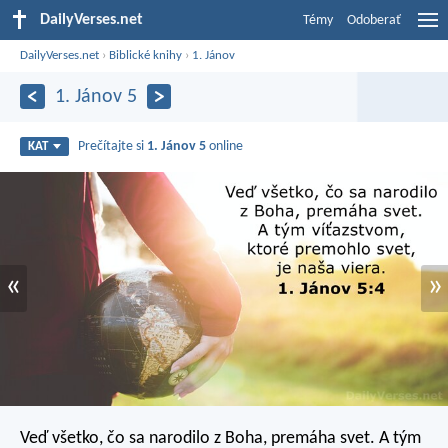
DailyVerses.net
Témy
Odoberať
DailyVerses.net
›
Biblické knihy
›
1. Jánov
1. Jánov 5
Prečítajte si
1. Jánov 5
online
KAT
«
»
Veď všetko, čo sa narodilo z Boha, premáha svet. A tým