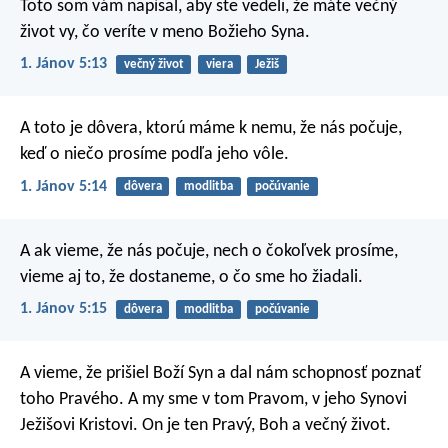
Toto som vám napísal, aby ste vedeli, že máte večný
život vy, čo veríte v meno Božieho Syna.
1. Jánov 5:13
večný život
viera
Ježiš
A toto je dôvera, ktorú máme k nemu, že nás počuje,
keď o niečo prosíme podľa jeho vôle.
1. Jánov 5:14
dôvera
modlitba
počúvanie
A ak vieme, že nás počuje, nech o čokoľvek prosíme,
vieme aj to, že dostaneme, o čo sme ho žiadali.
1. Jánov 5:15
dôvera
modlitba
počúvanie
A vieme, že prišiel Boží Syn a dal nám schopnosť poznať
toho Pravého. A my sme v tom Pravom, v jeho Synovi
Ježišovi Kristovi. On je ten Pravý, Boh a večný život.