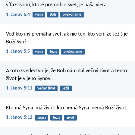
víťazstvom, ktoré premohlo svet, je naša viera.
1. Jánov 5:4
viera
Boh
prekonanie
Veď kto iný premáha svet, ak nie ten, kto verí, že Ježiš je
Boží Syn?
1. Jánov 5:5
viera
Ježiš
prekonanie
A toto svedectvo je, že Boh nám dal večný život a tento
život je v jeho Synovi.
1. Jánov 5:11
večný život
Ježiš
Kto má Syna, má život; kto nemá Syna, nemá Boží život.
1. Jánov 5:12
spása
Ježiš
život