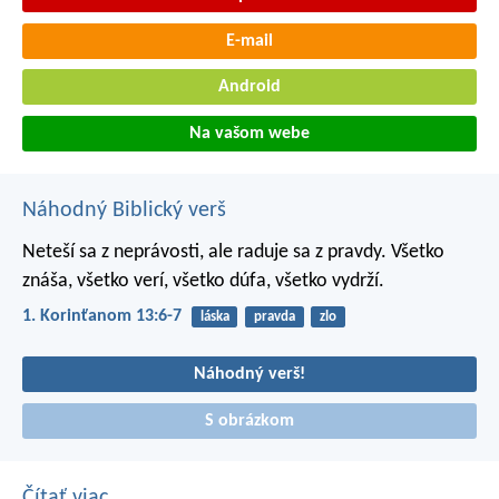
E-mail
Android
Na vašom webe
Náhodný Biblický verš
Neteší sa z neprávosti, ale raduje sa z pravdy. Všetko
znáša, všetko verí, všetko dúfa, všetko vydrží.
1. Korinťanom 13:6-7
láska
pravda
zlo
Náhodný verš!
S obrázkom
Čítať viac