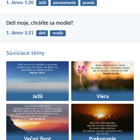
1. Jánov 5:20
Ježiš
porozumenie
pravda
Deti moje, chráňte sa modiel!
1. Jánov 5:21
deti
modly
Súvisiace témy
Ježiš
Viera
Večný život
Prekonanie