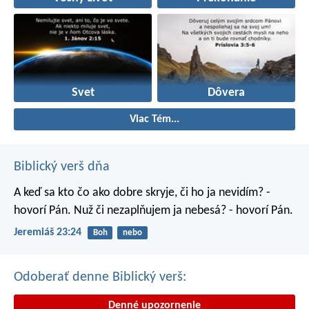
Svet
Dôvera
Viac Tém...
Biblický verš dňa
A keď sa kto čo ako dobre skryje, či ho ja nevidím? -
hovorí Pán. Nuž či nezaplňujem ja nebesá? - hovorí Pán.
Jeremiáš 23:24
Boh
nebo
Odoberať denne Biblický verš:
Denné upozornenie