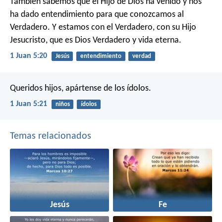
También sabemos que el Hijo de Dios ha venido y nos
ha dado entendimiento para que conozcamos al
Verdadero. Y estamos con el Verdadero, con su Hijo
Jesucristo, que es Dios Verdadero y vida eterna.
1 Juan 5:20
Jesús
entendimiento
verdad
Queridos hijos, apártense de los ídolos.
1 Juan 5:21
niños
ídolos
Temas relacionados
Jesús
Fe