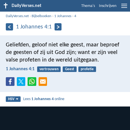
DailyVerses.net
Thema's
Inschrijven
DailyVerses.net
›
Bijbelboeken
›
1 Johannes
›
4
1 Johannes 4:1
Geliefden, geloof niet elke geest, maar beproef
de geesten of zij uit God zijn; want er zijn veel
valse profeten in de wereld uitgegaan.
1 Johannes 4:1
vertrouwen
Geest
profetie
Lees
1 Johannes 4
online
HSV