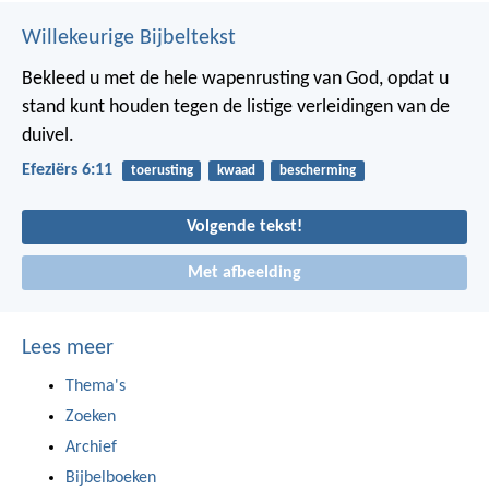
Willekeurige Bijbeltekst
Bekleed u met de hele wapenrusting van God, opdat u
stand kunt houden tegen de listige verleidingen van de
duivel.
Efeziërs 6:11
toerusting
kwaad
bescherming
Volgende tekst!
Met afbeelding
Lees meer
Thema's
Zoeken
Archief
Bijbelboeken