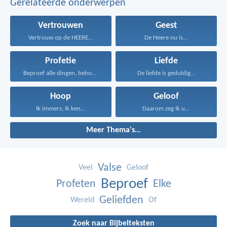
Gerelateerde onderwerpen
Vertrouwen
Geest
Vertrouw op de HEERE...
De Heere nu is...
Profetie
Liefde
Beproef alle dingen, behoud...
De liefde is geduldig...
Hoop
Geloof
Ik immers, Ik ken...
Daarom zeg Ik u...
Meer Thema's...
Valse
Veel
Geloof
Beproef
Profeten
Elke
Geliefden
Wereld
Of
Zoek naar Bijbelteksten