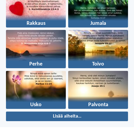
Rakkaus
Jumala
Perhe
Toivo
Usko
Palvonta
Lisää aiheita…