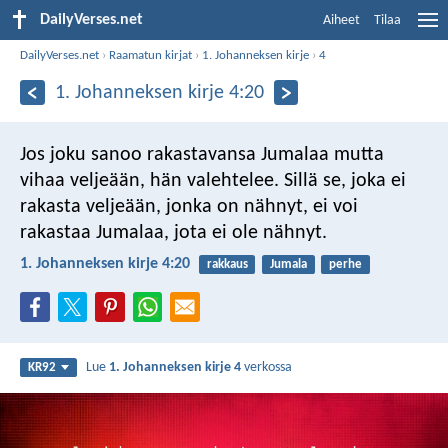
DailyVerses.net
Aiheet
Tilaa
DailyVerses.net
›
Raamatun kirjat
›
1. Johanneksen kirje
›
4
1. Johanneksen kirje 4:20
Jos joku sanoo rakastavansa Jumalaa mutta
vihaa veljeään, hän valehtelee. Sillä se, joka ei
rakasta veljeään, jonka on nähnyt, ei voi
rakastaa Jumalaa, jota ei ole nähnyt.
1. Johanneksen kirje 4:20
rakkaus
Jumala
perhe
Lue
1. Johanneksen kirje 4
verkossa
KR92