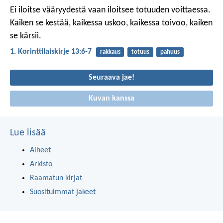
Ei iloitse vääryydestä vaan iloitsee totuuden voittaessa.
Kaiken se kestää, kaikessa uskoo, kaikessa toivoo, kaiken
se kärsii.
1. Korinttilaiskirje 13:6-7
rakkaus
totuus
pahuus
Seuraava jae!
Kuvan kanssa
Lue lisää
Aiheet
Arkisto
Raamatun kirjat
Suosituimmat jakeet