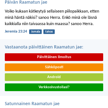
Päivän Raamatun jae
Voiko kukaan kätkeytyä sellaiseen piilopaikkaan, etten
minä häntä näkisi? sanoo Herra.
Enkö minä ole läsnä
kaikkialla niin taivaassa kuin maassa? sanoo Herra.
Jeremia 23:24
Jumala
taivas
Vastaanota päivittäinen Raamatun jae:
Päivittäinen ilmoitus
Sähköposti
Android
Verkkosivustollasi?
Satunnainen Raamatun jae