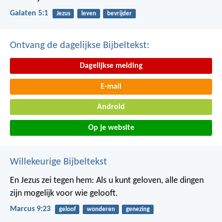
Galaten 5:1
Jezus
leven
bevrijder
Ontvang de dagelijkse Bijbeltekst:
Dagelijkse melding
E-mail
Android
Op je website
Willekeurige Bijbeltekst
En Jezus zei tegen hem: Als u kunt geloven, alle dingen
zijn mogelijk voor wie gelooft.
Marcus 9:23
geloof
wonderen
genezing