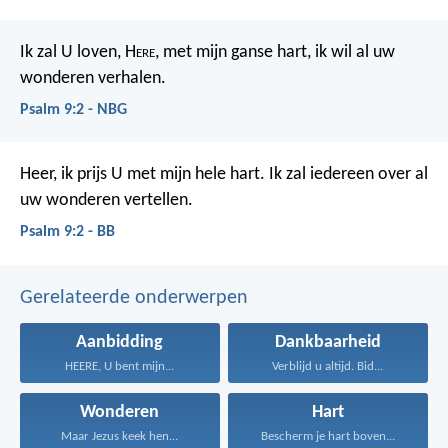
Ik zal U loven, H
ere
, met mijn ganse hart,
ik wil al uw
wonderen verhalen.
Psalm 9:2 - NBG
Heer, ik prijs U met mijn hele hart.
Ik zal iedereen over al
uw wonderen vertellen.
Psalm 9:2 - BB
Gerelateerde onderwerpen
Aanbidding
Dankbaarheid
HEERE, U bent mijn...
Verblijd u altijd. Bid...
Wonderen
Hart
Maar Jezus keek hen...
Bescherm je hart boven...