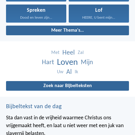
Spreken
Lof
Dood en leven zijn...
HEERE, U bent mijn...
Meer Thema's...
Heel
Met
Zal
Loven
Hart
Mijn
Al
Uw
Ik
Zoek naar Bijbelteksten
Bijbeltekst van de dag
Sta dan vast in de vrijheid waarmee Christus ons
vrijgemaakt heeft, en laat u niet weer met een juk van
slavernij belasten.