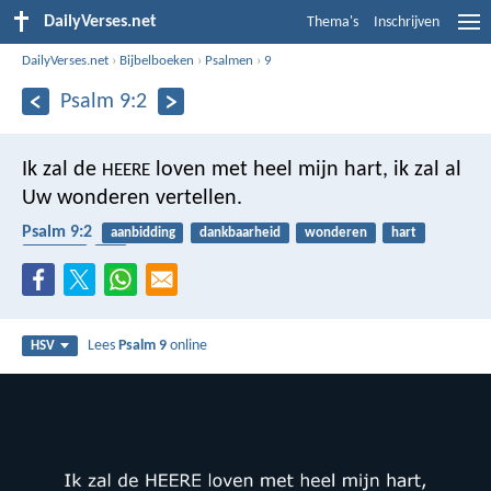
DailyVerses.net
Thema's
Inschrijven
DailyVerses.net
›
Bijbelboeken
›
Psalmen
›
9
Psalm 9:2
Ik zal de
loven met heel mijn hart,
ik zal al
HEERE
Uw wonderen vertellen.
Psalm 9:2
aanbidding
dankbaarheid
wonderen
hart
spreken
lof
Lees
Psalm 9
online
HSV