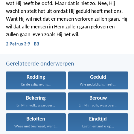
wat Hij heeft beloofd. Maar dat is niet zo. Nee, Hij
wacht en stelt het uit omdat Hij geduld heeft met ons.
Want Hij wil niet dat er mensen verloren zullen gaan. Hij
wil dat alle mensen in Hem zullen gaan geloven en
zullen gaan leven zoals Hij het wil.
2 Petrus 3:9 - BB
Gerelateerde onderwerpen
Redding
Geduld
En de zaligheid is...
Wie geduldig is, heeft...
Bekering
Berouw
En Mijn volk, waarover...
En Mijn volk, waarover...
Beloften
Eindtijd
Wees niet bevreesd, want...
Laat niemand u op...