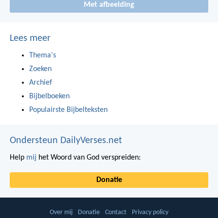
Met afbeelding
Lees meer
Thema's
Zoeken
Archief
Bijbelboeken
Populairste Bijbelteksten
Ondersteun DailyVerses.net
Help
mij
het Woord van God verspreiden:
Donatie
Over mij
Donatie
Contact
Privacy policy