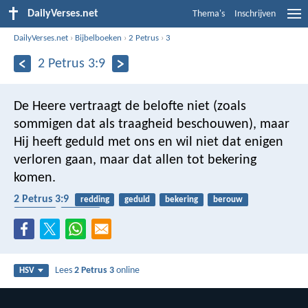
DailyVerses.net
Thema's
Inschrijven
DailyVerses.net
›
Bijbelboeken
›
2 Petrus
›
3
2 Petrus 3:9
De Heere vertraagt de belofte niet (zoals
sommigen dat als traagheid beschouwen), maar
Hij heeft geduld met ons en wil niet dat enigen
verloren gaan, maar dat allen tot bekering
komen.
2 Petrus 3:9
redding
geduld
bekering
berouw
beloften
eindtijd
Lees
2 Petrus 3
online
HSV