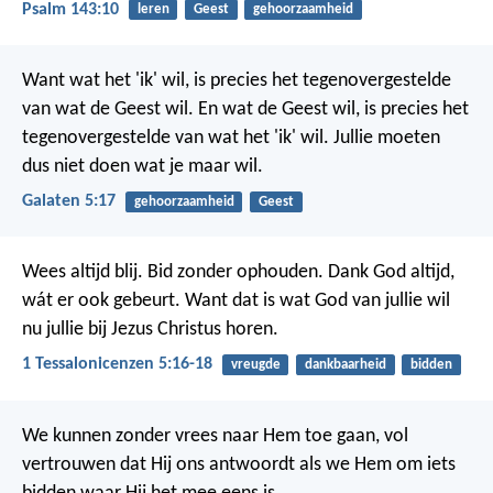
Psalm 143:10
leren
Geest
gehoorzaamheid
Want wat het 'ik' wil, is precies het tegenovergestelde
van wat de Geest wil. En wat de Geest wil, is precies het
tegenovergestelde van wat het 'ik' wil. Jullie moeten
dus niet doen wat je maar wil.
Galaten 5:17
gehoorzaamheid
Geest
Wees altijd blij. Bid zonder ophouden. Dank God altijd,
wát er ook gebeurt. Want dat is wat God van jullie wil
nu jullie bij Jezus Christus horen.
1 Tessalonicenzen 5:16-18
vreugde
dankbaarheid
bidden
We kunnen zonder vrees naar Hem toe gaan, vol
vertrouwen dat Hij ons antwoordt als we Hem om iets