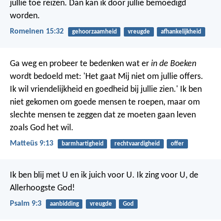
jullie toe reizen. Dan kan ik door jullie bemoedigd
worden.
Romeinen 15:32
gehoorzaamheid
vreugde
afhankelijkheid
Ga weg en probeer te bedenken wat er
in de Boeken
wordt bedoeld met: 'Het gaat Mij niet om jullie offers.
Ik wil vriendelijkheid en goedheid bij jullie zien.' Ik ben
niet gekomen om goede mensen te roepen, maar om
slechte mensen te zeggen dat ze moeten gaan leven
zoals God het wil.
Matteüs 9:13
barmhartigheid
rechtvaardigheid
offer
Ik ben blij met U en ik juich voor U.
Ik zing voor U, de
Allerhoogste God!
Psalm 9:3
aanbidding
vreugde
God