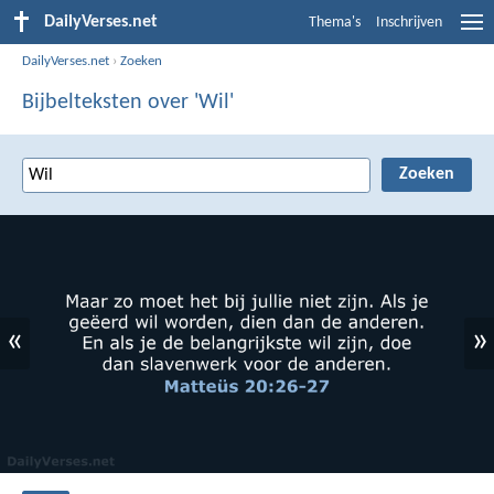
DailyVerses.net
Thema's
Inschrijven
DailyVerses.net
›
Zoeken
Bijbelteksten over 'Wil'
«
»