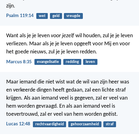
zijn.
Psalm 119:14
wet
geld
vreugde
Want als je je leven
voor jezelf
wil houden, zul je je leven
verliezen. Maar als je je leven opgeeft voor Mij en voor
het goede nieuws, zul je je leven redden.
Marcus 8:35
evangelisatie
redding
leven
Maar iemand die niet wist wat de wil van zijn heer was
en verkeerde dingen heeft gedaan, zal een lichte straf
krijgen. Als aan iemand veel is gegeven, zal er veel van
hem worden gevraagd. En als aan iemand veel is
toevertrouwd, zal er veel van hem worden geëist.
Lucas 12:48
rechtvaardigheid
gehoorzaamheid
straf