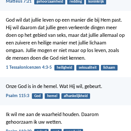
Matteüs 7:21
gehoorzaamheid
redding
koninkrijk
God wil dat jullie leven op een manier die bij Hem past.
Hij wil daarom dat jullie geen verkeerde dingen meer
doen op het gebied van seks, maar dat jullie allemaal op
een zuivere en heilige manier met jullie lichaam
omgaan. Jullie mogen er niet maar op los leven, zoals
de mensen doen die God niet kennen.
1 Tessalonicenzen 4:3-5
heiligheid
seksualiteit
lichaam
Onze God is in de hemel.
Wat Híj wil, gebeurt.
Psalm 115:3
God
hemel
afhankelijkheid
Ik wil me aan de waarheid houden.
Daarom
gehoorzaam ik uw wetten.