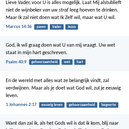
Lieve Vader, voor U is alles mogelijk. Laat Mij alstublieft
niet de wijnbeker
van uw straf
leeg hoeven te drinken.
Maar Ik zal niet doen wat Ik Zelf wil, maar wat U wil.
Marcus 14:36
pasen
Vader
Jezus
God, ik wil graag doen wat U van mij vraagt.
Uw wet
staat in mijn hart geschreven.
Psalm 40:9
gehoorzaamheid
wet
hart
En de wereld met alles wat ze belangrijk vindt, zal
verdwijnen. Maar als je doet wat God wil, zul je eeuwig
leven.
1 Johannes 2:17
eeuwig leven
gehoorzaamheid
begeerte
Want dan zal ik, als het Gods wil is dat ik kom, blij naar