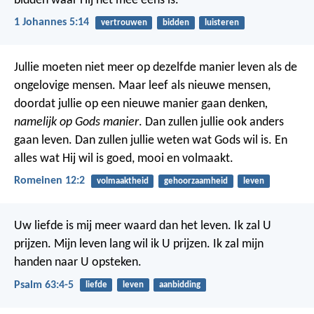
bidden waar Hij het mee eens is.
1 Johannes 5:14
vertrouwen
bidden
luisteren
Jullie moeten niet meer op dezelfde manier leven als de
ongelovige mensen. Maar leef als nieuwe mensen,
doordat jullie op een nieuwe manier gaan denken
,
namelijk op Gods manier
. Dan zullen jullie ook anders
gaan leven. Dan zullen jullie weten wat Gods wil is. En
alles wat Hij wil is goed, mooi en volmaakt.
Romeinen 12:2
volmaaktheid
gehoorzaamheid
leven
Uw liefde is mij meer waard dan het leven.
Ik zal U
prijzen.
Mijn leven lang wil ik U prijzen.
Ik zal mijn
handen naar U opsteken.
Psalm 63:4-5
liefde
leven
aanbidding