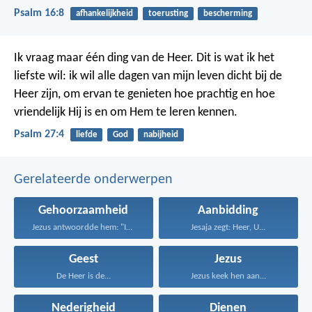
Psalm 16:8
afhankelijkheid
toerusting
bescherming
Ik vraag maar één ding van de Heer.
Dit is wat ik het
liefste wil:
ik wil alle dagen van mijn leven dicht bij de
Heer zijn,
om ervan te genieten hoe prachtig en hoe
vriendelijk Hij is
en om Hem te leren kennen.
Psalm 27:4
liefde
God
nabijheid
Gerelateerde onderwerpen
Gehoorzaamheid
Aanbidding
Jezus antwoordde hem: "Iemand...
Jesaja zegt: Heer, U...
Geest
Jezus
De Heer is de...
Jezus keek hen aan...
Nederigheid
Dienen