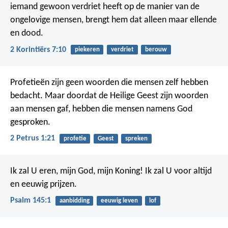
iemand gewoon verdriet heeft op de manier van de
ongelovige mensen, brengt hem dat alleen maar ellende
en dood.
2 Korintiërs 7:10
piekeren
verdriet
berouw
Profetieën zijn geen woorden die mensen zelf hebben
bedacht. Maar doordat de Heilige Geest zijn woorden
aan mensen gaf, hebben die mensen namens God
gesproken.
2 Petrus 1:21
profetie
Geest
spreken
Ik zal U eren, mijn God, mijn Koning!
Ik zal U voor altijd
en eeuwig prijzen.
Psalm 145:1
aanbidding
eeuwig leven
lof