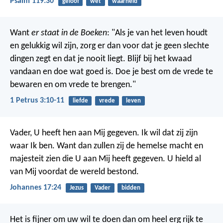
Psalm 119:30
geloof
wet
waarheid
Want
er staat in de Boeken
: "Als je van het leven houdt
en gelukkig wil zijn, zorg er dan voor dat je geen slechte
dingen zegt en dat je nooit liegt. Blijf bij het kwaad
vandaan en doe wat goed is. Doe je best om de vrede te
bewaren en om vrede te brengen."
1 Petrus 3:10-11
liefde
vrede
leven
Vader, U heeft hen aan Mij gegeven. Ik wil dat zij zijn
waar Ik ben. Want dan zullen zij de hemelse macht en
majesteit zien die U aan Mij heeft gegeven. U hield al
van Mij voordat de wereld bestond.
Johannes 17:24
Jezus
Vader
bidden
Het is fijner om uw wil te doen
dan om heel erg rijk te