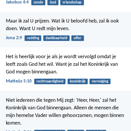
Jakobus 4:4
zonde
God
vriendschap
Maar ik zal U prijzen.
Wat ik U beloofd heb,
zal ik ook
doen.
Want U redt mijn leven.
Jona 2:9
redding
dankbaarheid
offer
Het is heerlijk voor je als je wordt vervolgd omdat je
leeft zoals God het wil.
Want je zal het Koninkrijk van
God mogen binnengaan.
Matteüs 5:10
rechtvaardigheid
koninkrijk
vervolging
Niet iedereen die tegen Mij zegt: 'Heer, Heer,' zal het
Koninkrijk van God binnengaan. Alleen de mensen die
mijn hemelse Vader willen gehoorzamen, mogen binnen
komen.