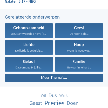
Galaten 5:17 - NBG
Gerelateerde onderwerpen
Gehoorzaamheid
Geest
Jezus antwoordde hem: "Iemand...
De Heer is de...
Liefde
Hoop
De liefde is geduldig...
Want Ik weet wat...
Geloof
Familie
Daarom zeg Ik jullie...
Bewaar in je hart...
Meer Thema's...
Dus
Wil
Want
Precies
Geest
Doen