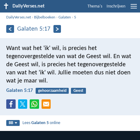
DailyVerses.net
Thema's
Inschrijven
DailyVerses.net
›
Bijbelboeken
›
Galaten
›
5
Galaten 5:17
Want wat het 'ik' wil, is precies het
tegenovergestelde van wat de Geest wil. En wat
de Geest wil, is precies het tegenovergestelde
van wat het 'ik' wil. Jullie moeten dus niet doen
wat je maar wil.
Galaten 5:17
gehoorzaamheid
Geest
Lees
Galaten 5
online
BB