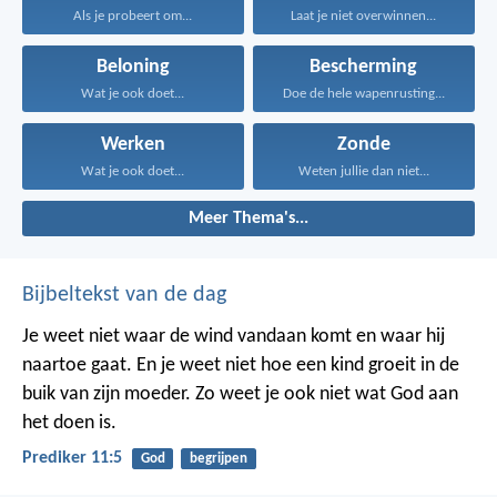
Als je probeert om...
Laat je niet overwinnen...
Beloning
Bescherming
Wat je ook doet...
Doe de hele wapenrusting...
Werken
Zonde
Wat je ook doet...
Weten jullie dan niet...
Meer Thema's...
Bijbeltekst van de dag
Je weet niet waar de wind vandaan komt en waar hij
naartoe gaat.
En je weet niet hoe een kind groeit in de
buik van zijn moeder.
Zo weet je ook niet wat God aan
het doen is.
Prediker 11:5
God
begrijpen