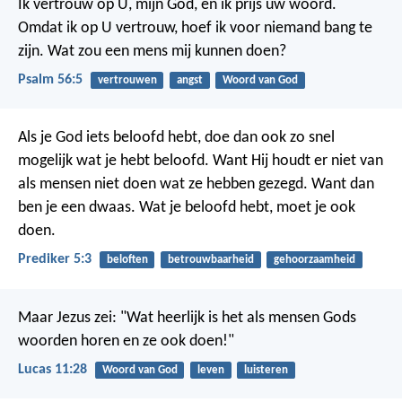
Ik vertrouw op U, mijn God, en ik prijs uw woord.
Omdat ik op U vertrouw, hoef ik voor niemand bang te
zijn.
Wat zou een mens mij kunnen doen?
Psalm 56:5
vertrouwen
angst
Woord van God
Als je God iets beloofd hebt, doe dan ook zo snel
mogelijk wat je hebt beloofd. Want Hij houdt er niet van
als mensen niet doen wat ze hebben gezegd. Want dan
ben je een dwaas. Wat je beloofd hebt, moet je ook
doen.
Prediker 5:3
beloften
betrouwbaarheid
gehoorzaamheid
Maar Jezus zei: "Wat heerlijk is het als mensen Gods
woorden horen en ze ook doen!"
Lucas 11:28
Woord van God
leven
luisteren