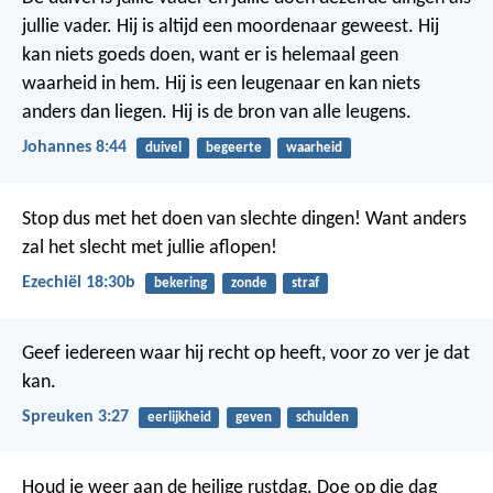
jullie vader. Hij is altijd een moordenaar geweest. Hij
kan niets goeds doen, want er is helemaal geen
waarheid in hem. Hij is een leugenaar en kan niets
anders dan liegen. Hij is de bron van alle leugens.
Johannes 8:44
duivel
begeerte
waarheid
Stop dus met het doen van slechte dingen! Want anders
zal het slecht met jullie aflopen!
Ezechiël 18:30b
bekering
zonde
straf
Geef iedereen waar hij recht op heeft,
voor zo ver je dat
kan.
Spreuken 3:27
eerlijkheid
geven
schulden
Houd je weer aan de heilige rustdag. Doe op die dag