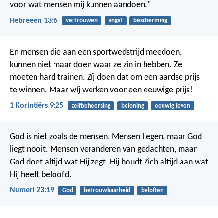
voor wat mensen mij kunnen aandoen."
Hebreeën 13:6
vertrouwen
angst
bescherming
En mensen die aan een sportwedstrijd meedoen,
kunnen niet maar doen waar ze zin in hebben. Ze
moeten hard trainen. Zíj doen dat om een aardse prijs
te winnen. Maar wíj werken voor een eeuwige prijs!
1 Korintiërs 9:25
zelfbeheersing
beloning
eeuwig leven
God is niet zoals de mensen. Mensen liegen, maar God
liegt nooit.
Mensen veranderen van gedachten, maar
God doet altijd wat Hij zegt.
Hij houdt Zich altijd aan wat
Hij heeft beloofd.
Numeri 23:19
God
betrouwbaarheid
beloften