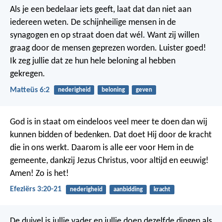
Als je een bedelaar iets geeft, laat dat dan niet aan
iedereen weten. De schijnheilige mensen in de
synagogen en op straat doen dat wél. Want zij willen
graag door de mensen geprezen worden. Luister goed!
Ik zeg jullie dat ze hun hele beloning al hebben
gekregen.
Matteüs 6:2
nederigheid
beloning
geven
God is in staat om eindeloos veel meer te doen dan wij
kunnen bidden of bedenken. Dat doet Hij door de kracht
die in ons werkt. Daarom is alle eer voor Hem in de
gemeente, dankzij Jezus Christus, voor altijd en eeuwig!
Amen! Zo is het!
Efeziërs 3:20-21
nederigheid
aanbidding
kracht
De duivel is jullie vader en jullie doen dezelfde dingen als