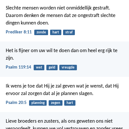
Slechte mensen worden niet onmiddellijk gestraft.
Daarom denken de mensen dat ze ongestraft slechte
dingen kunnen doen.
Prediker 8:11
zonde
hart
straf
Het is fijner om uw wil te doen
dan om heel erg rijk te
zijn.
Psalm 119:14
wet
geld
vreugde
Ik wens je toe dat Hij je zal geven wat je wenst,
dat Hij
ervoor zal zorgen dat al je plannen slagen.
Psalm 20:5
planning
zegen
hart
Lieve broeders en zusters, als ons geweten ons niet
veroordeelt, kunnen we vol vertrouwen en zonder vrees