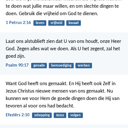
te doen wat jullie maar willen, en om slechte dingen te
doen. Gebruik die vrijheid om God te dienen.
1 Petrus 2:16
leven
vrijheid
kwaad
Laat ons alstublieft zien dat U van ons houdt, onze Heer
God.
Zegen alles wat we doen.
Als U het zegent, zal het
goed zijn.
Psalm 90:17
genade
bemoediging
werken
Want God heeft ons gemaakt. En Hij heeft ook Zelf in
Jezus Christus nieuwe mensen van ons gemaakt. Nu
kunnen we voor Hem de goede dingen doen die Hij van
tevoren al voor ons had bedacht.
Efeziërs 2:10
schepping
Jezus
volgen