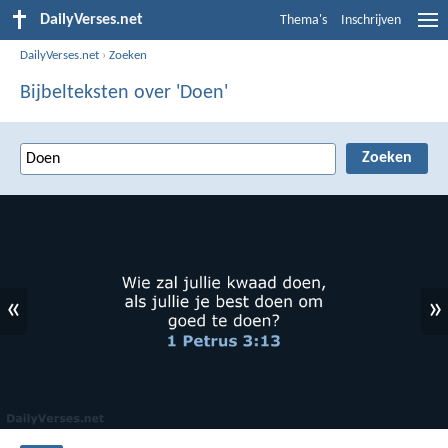
DailyVerses.net
Thema's
Inschrijven
DailyVerses.net
›
Zoeken
Bijbelteksten over 'Doen'
«
»