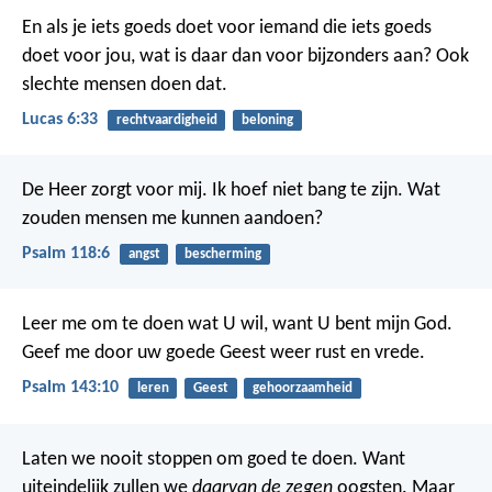
En als je iets goeds doet voor iemand die iets goeds
doet voor jou, wat is daar dan voor bijzonders aan? Ook
slechte mensen doen dat.
Lucas 6:33
rechtvaardigheid
beloning
De Heer zorgt voor mij.
Ik hoef niet bang te zijn.
Wat
zouden mensen me kunnen aandoen?
Psalm 118:6
angst
bescherming
Leer me om te doen wat U wil,
want U bent mijn God.
Geef me door uw goede Geest weer rust en vrede.
Psalm 143:10
leren
Geest
gehoorzaamheid
Laten we nooit stoppen om goed te doen. Want
uiteindelijk zullen we
daarvan de zegen
oogsten. Maar