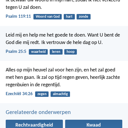
Ik bewaar uw woord in mijn hart,
zodat ik niet verkeerd
tegen U zal doen.
Psalm 119:11
Woord van God
hart
zonde
Leid mij en help me het goede te doen.
Want U bent de
God die mij redt.
Ik vertrouw de hele dag op U.
Psalm 25:5
waarheid
leren
hoop
Alles op mijn heuvel zal voor hen zijn, en het zal goed
met hen gaan. Ik zal op tijd regen geven, heerlijk zachte
regenbuien in de regentijd.
Ezechiël 34:26
zegen
almachtig
Gerelateerde onderwerpen
Rechtvaardigheid
Kwaad