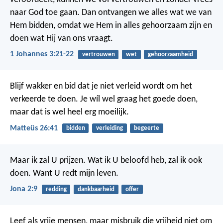
naar God toe gaan. Dan ontvangen we alles wat we van
Hem bidden, omdat we Hem in alles gehoorzaam zijn en
doen wat Hij van ons vraagt.
1 Johannes 3:21-22
vertrouwen
wet
gehoorzaamheid
Blijf wakker en bid dat je niet verleid wordt om het
verkeerde te doen. Je wíl wel graag het goede doen,
maar dat is wel heel erg moeilijk.
Matteüs 26:41
bidden
verleiding
begeerte
Maar ik zal U prijzen.
Wat ik U beloofd heb,
zal ik ook
doen.
Want U redt mijn leven.
Jona 2:9
redding
dankbaarheid
offer
Leef als vrije mensen, maar misbruik die vrijheid niet om