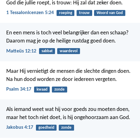
God die jullie roept, is trouw: Hij zal dat zeker doen.
1 Tessalonicenzen 5:24
roeping
trouw
Woord van God
En een mens is toch veel belangrijker dan een schaap?
Daarom mag je op de heilige rustdag goed doen.
Matteüs 12:12
sabbat
waardevol
Maar Hij vernietigt de mensen die slechte dingen doen.
Na hun dood worden ze door iedereen vergeten.
Psalm 34:17
kwaad
zonde
Als iemand weet wat hij voor goeds zou moeten doen,
maar het toch niet doet, is hij ongehoorzaam aan God.
Jakobus 4:17
goedheid
zonde