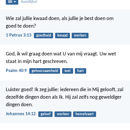
BB
BasisBijbel
Wie zal jullie kwaad doen, als jullie je best doen om
goed te doen?
1 Petrus 3:13
goedheid
kwaad
werken
God, ik wil graag doen wat U van mij vraagt.
Uw wet
staat in mijn hart geschreven.
Psalm 40:9
gehoorzaamheid
wet
hart
Luister goed! Ik zeg jullie: iedereen die in Mij gelooft, zal
dezelfde dingen doen als Ik. Hij zal zelfs nog geweldiger
dingen doen.
Johannes 14:12
geloof
werken
hemelvaart