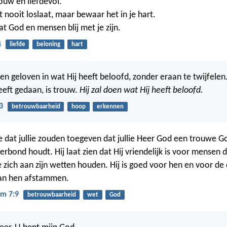
rouw en liefdevol.
t nooit loslaat, maar bewaar het in je hart.
at God en mensen blij met je zijn.
4
liefde
beloning
hart
en geloven in wat Hij heeft beloofd, zonder eraan te twijfelen
eeft gedaan, is trouw.
Hij zal doen wat Hij heeft beloofd.
3
betrouwbaarheid
hoop
erkennen
e dat jullie zouden toegeven dat jullie Heer God een trouwe God
verbond houdt. Hij laat zien dat Hij vriendelijk is voor mensen
 zich aan zijn wetten houden. Hij is goed voor hen en voor de
an hen afstammen.
m 7:9
betrouwbaarheid
wet
God