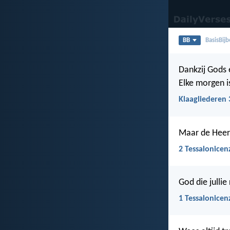
BB
BasisBijb
Dankzij Gods 
Elke morgen i
Klaagliederen 
Maar de Heer i
2 Tessalonicen
God die jullie
1 Tessalonicen