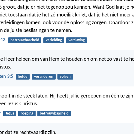
zó groot, dat je er niet tegenop zou kunnen. Want God laat je n
 niet toestaan dat je het zó moeilijk krijgt, dat je het niet mee
r verleidingen komen, ook voor de oplossing zorgen. Daardoor zu
m de juiste beslissingen te nemen.
:13
betrouwbaarheid
verleiding
verslaving
de Heer helpen om van Hem te houden en om net zo vast te h
istus.
zen 3:5
liefde
veranderen
volgen
 nooit in de steek laten. Hij heeft jullie geroepen om één te zijn
er Jezus Christus.
9
Jezus
roeping
betrouwbaarheid
or dat ze rechtvaardig zijn.