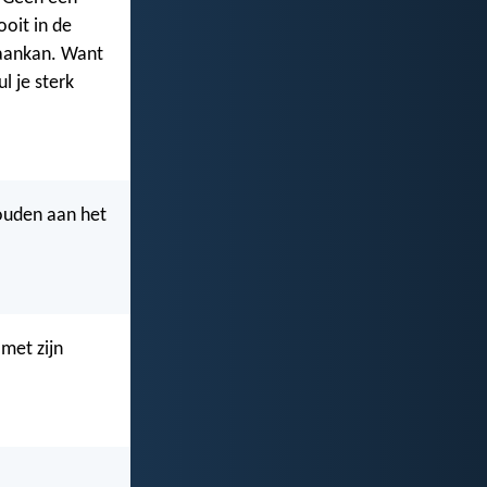
ooit in de
r aankan. Want
l je sterk
ouden aan het
 met zijn