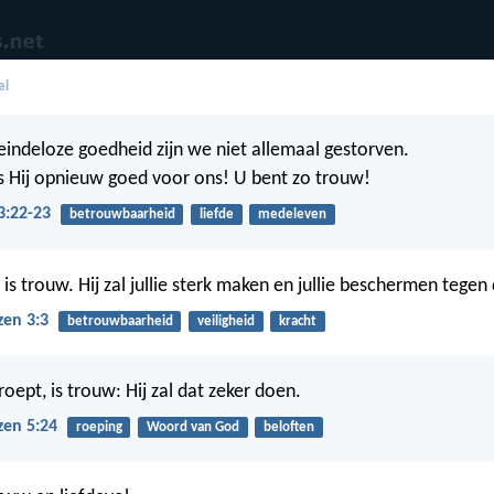
el
eindeloze goedheid zijn we niet allemaal gestorven.
s Hij opnieuw goed voor ons! U bent zo trouw!
3:22-23
betrouwbaarheid
liefde
medeleven
s trouw. Hij zal jullie sterk maken en jullie beschermen tegen 
zen 3:3
betrouwbaarheid
veiligheid
kracht
 roept, is trouw: Hij zal dat zeker doen.
zen 5:24
roeping
Woord van God
beloften