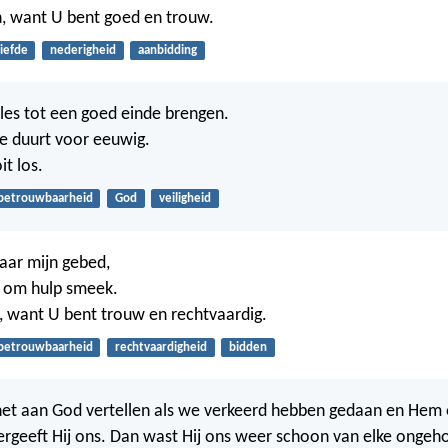
, want U bent goed en trouw.
liefde
nederigheid
aanbidding
lles tot een goed einde brengen.
de duurt voor eeuwig.
it los.
betrouwbaarheid
God
veiligheid
naar mijn gebed,
U om hulp smeek.
 want U bent trouw en rechtvaardig.
betrouwbaarheid
rechtvaardigheid
bidden
het aan God vertellen als we verkeerd hebben gedaan en Hem
ergeeft Hij ons. Dan wast Hij ons weer schoon van elke onge