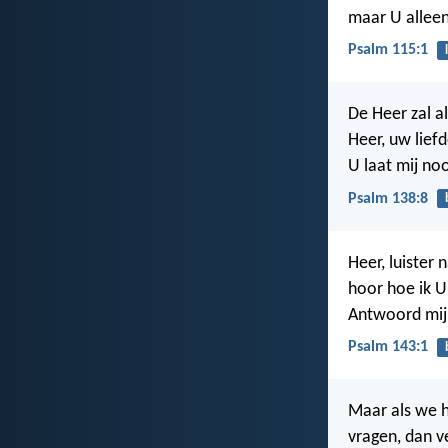
maar U alleen
Psalm 115:1
De Heer zal a
Heer, uw lief
U laat mij noo
Psalm 138:8
Heer, luister 
hoor hoe ik 
Antwoord mij,
Psalm 143:1
Maar als we 
vragen, dan v