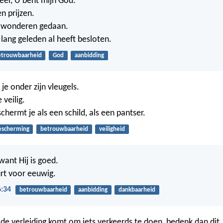
er, U bent mijn God.
en prijzen.
 wonderen gedaan.
lang geleden al heeft besloten.
etrouwbaarheid
God
aanbidding
je onder zijn vleugels.
 veilig.
chermt je als een schild, als een pantser.
escherming
betrouwbaarheid
veiligheid
 want Hij is goed.
urt voor eeuwig.
6:34
betrouwbaarheid
aanbidding
dankbaarheid
n de verleiding komt om iets verkeerds te doen, bedenk dan dit