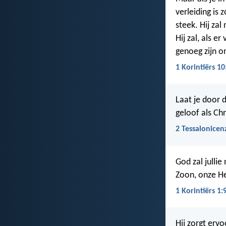
verleiding is 
steek. Hij zal
Hij zal, als e
genoeg zijn o
1 Korintiërs 10
Laat je door 
geloof als Chr
2 Tessalonicen
God zal jullie
Zoon, onze He
1 Korintiërs 1:
Hij zorgt ervo