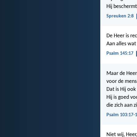
Hij beschermt 
Spreuken 2:8
De Heer is rec
Aan alles wat H
Psalm 145:17
Maar de Heer 
voor de mens
Dat is Hij oo
Hij is goed v
die zich aan
Psalm 103:17-
Niet wij, Hee