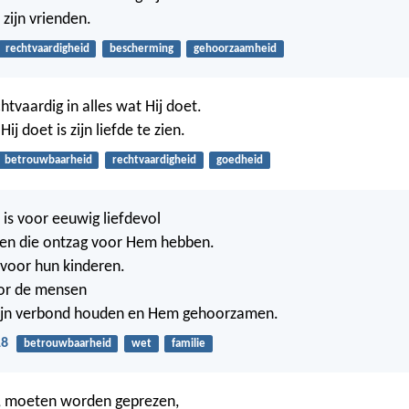
zijn vrienden.
rechtvaardigheid
bescherming
gehoorzaamheid
htvaardig in alles wat Hij doet.
ij doet is zijn liefde te zien.
betrouwbaarheid
rechtvaardigheid
goedheid
is voor eeuwig liefdevol
en die ontzag voor Hem hebben.
k voor hun kinderen.
oor de mensen
 zijn verbond houden en Hem gehoorzamen.
18
betrouwbaarheid
wet
familie
r, moeten worden geprezen,