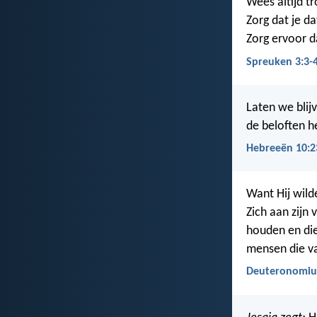
Wees altijd t
Zorg dat je da
Zorg ervoor d
Spreuken 3:3-
Laten we blijv
de beloften h
Hebreeën 10:2
Want Hij wild
Zich aan zijn 
houden en die
mensen die v
Deuteronomiu