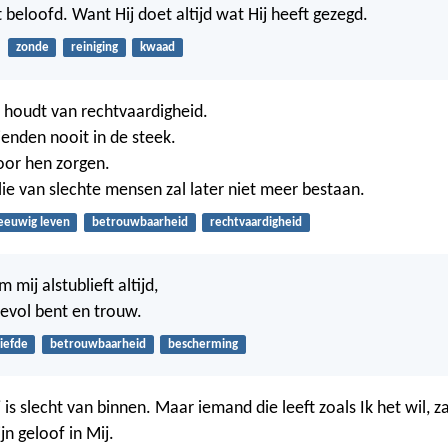
t beloofd. Want Hij doet altijd wat Hij heeft gezegd.
zonde
reiniging
kwaad
 houdt van rechtvaardigheid.
vrienden nooit in de steek.
 voor hen zorgen.
ie van slechte mensen zal later niet meer bestaan.
eeuwig leven
betrouwbaarheid
rechtvaardigheid
 mij alstublieft altijd,
evol bent en trouw.
liefde
betrouwbaarheid
bescherming
Hij is slecht van binnen. Maar iemand die leeft zoals Ik het wil, za
ijn geloof in Mij.