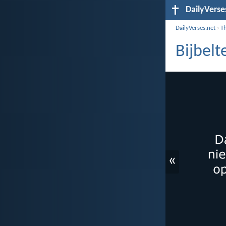
DailyVerse
DailyVerses.net
›
T
Bijbel
«