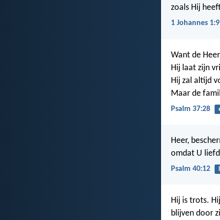
zoals Hij heef
1 Johannes 1:9
Want de Heer
Hij laat zijn 
Hij zal altijd
Maar de famil
Psalm 37:28
Heer, bescherm
omdat U liefd
Psalm 40:12
Hij is trots. 
blijven door z