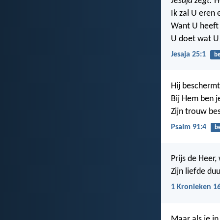
Jesaja zegt:
He
Ik zal U eren 
Want U heeft
U doet wat U 
Jesaja 25:1
b
Hij beschermt 
Bij Hem ben je
Zijn trouw bes
Psalm 91:4
b
Prijs de Heer,
Zijn liefde du
1 Kronieken 1
Maar als je i