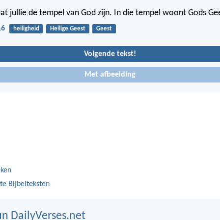
dat jullie de tempel van God zijn. In die tempel woont Gods Ge
16
heiligheid
Heilige Geest
Geest
Volgende tekst!
Met afbeelding
eken
te Bijbelteksten
n DailyVerses.net