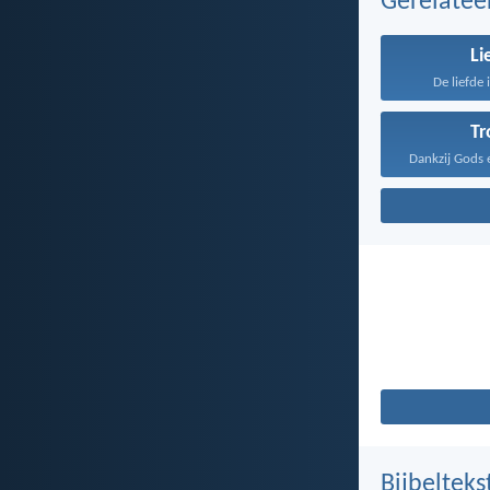
Gerelate
Li
De liefde 
T
Bijbelteks