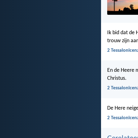
Ik bid dat de 
trouw zijn aan
2 Tessalonicen
En de Heere m
Christus.
2 Tessalonicen
De Here neige
2 Tessalonicen