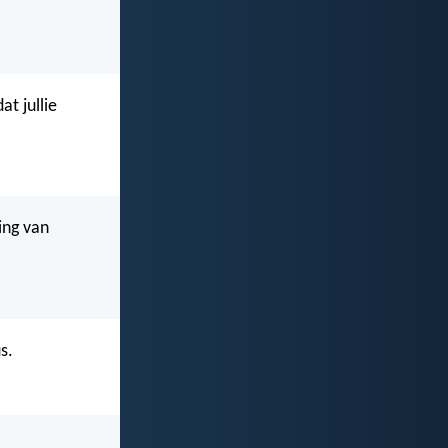
at jullie
ing van
s.