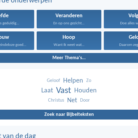
erde onderwerpen
efde
Veranderen
Vol
is geduldig...
En op ons gezicht...
Doe alles wa
rouw
Hoop
Gel
Dankzij Gods eindeloze goedheid...
Want Ik weet wat...
Daarom zeg I
Meer Thema's...
Helpen
Geloof
Zo
Vast
Laat
Houden
Net
Christus
Door
Zoek naar Bijbelteksten
t van de dag