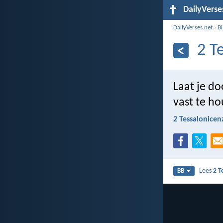
DailyVerse
DailyVerses.net
›
B
2 T
Laat je d
vast te ho
2 Tessalonicen
Lees
2 T
BB