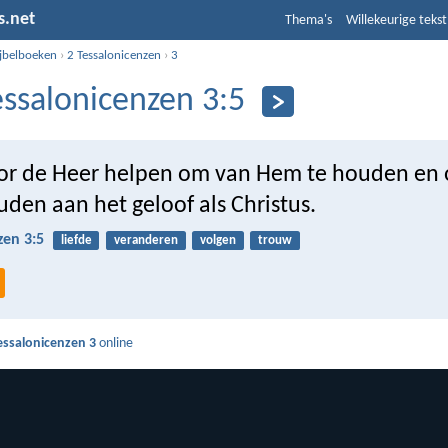
s.net
Thema's
Willekeurige tekst
ijbelboeken
›
2 Tessalonicenzen
›
3
essalonicenzen 3:5
oor de Heer helpen om van Hem te houden en 
uden aan het geloof als Christus.
zen 3:5
liefde
veranderen
volgen
trouw
essalonicenzen 3
online