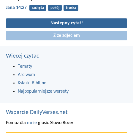
Jana 14:27
zachęta
pokój
troska
Nastepny cytat!
Z ze zdjeciem
Wiecej czytac
Tematy
Arciwum
Ksiazki Biblijne
Najpopularniejsze wersety
Wsparcie DailyVerses.net
Pomoz dla
mnie
glosic Slowo Boze: