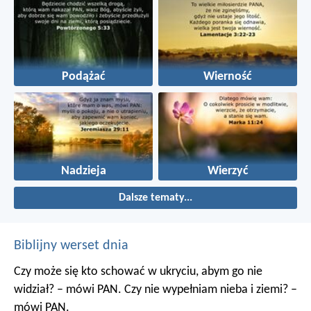
Podążać
Wierność
Nadzieja
Wierzyć
Dalsze tematy...
Biblijny werset dnia
Czy może się kto schować w ukryciu, abym go nie
widział? – mówi PAN. Czy nie wypełniam nieba i ziemi? –
mówi PAN.