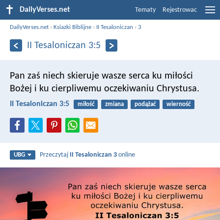
DailyVerses.net
Tematy
Rejestrowac
DailyVerses.net
›
Ksiazki Biblijne
›
II Tesaloniczan
›
3
II Tesaloniczan 3:5
Pan zaś niech skieruje wasze serca ku miłości
Bożej i ku cierpliwemu oczekiwaniu Chrystusa.
II Tesaloniczan 3:5
miłość
zmiana
podążać
wierność
Przeczytaj
II Tesaloniczan 3
online
UBG