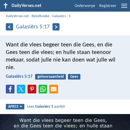
DailyVerses.net
Onderwerpe
Registreer
DailyVerses.net
›
Bybelboeke
›
Galasiërs
›
5
Galasiërs 5:17
Want die vlees begeer teen die Gees, en die
Gees teen die vlees; en hulle staan teenoor
mekaar, sodat julle nie kan doen wat julle wil
nie.
Galasiërs 5:17
gehoorsaamheid
Gees
Lees
Galasiërs 5
aanlyn
AFR53