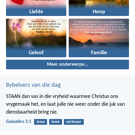
Liefde
Hoop
Geloof
Familie
Meer onderwerpe...
Bybelvers van die dag
STAAN dan vas in die vryheid waarmee Christus ons
vrygemaak het, en laat julle nie weer onder die juk van
diensbaarheid bring nie.
Galasiërs 5:1
Jesus
lewe
verlosser