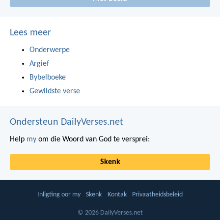
Lees meer
Onderwerpe
Argief
Bybelboeke
Gewildste verse
Ondersteun DailyVerses.net
Help
my
om die Woord van God te versprei:
Skenk
Inligting oor my
Skenk
Kontak
Privaatheidsbeleid
© 2026 DailyVerses.net