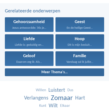
Gerelateerde onderwerpen
Gehoorzaamheid
Geest
Jezus antwoordde: ‘Als je...
En de heilige Geest...
Liefde
Hoop
Liefde is: geduldig en...
Dit is mijn besluit...
Geloof
Familie
Daarom zeg ik: Als...
Vandaag zal ik jullie...
Meer Thema's...
Luistert
Willen
Dus
Zomaar
Verlangens
Hart
Wilt
Kunt
Elkaar