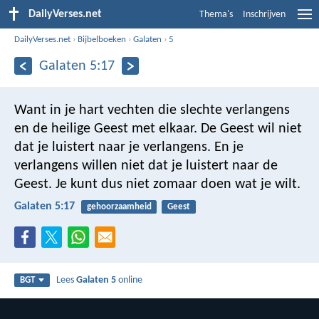
DailyVerses.net
Thema's
Inschrijven
DailyVerses.net
›
Bijbelboeken
›
Galaten
›
5
Galaten 5:17
Want in je hart vechten die slechte verlangens
en de heilige Geest met elkaar. De Geest wil niet
dat je luistert naar je verlangens. En je
verlangens willen niet dat je luistert naar de
Geest. Je kunt dus niet zomaar doen wat je wilt.
Galaten 5:17
gehoorzaamheid
Geest
Lees
Galaten 5
online
BGT