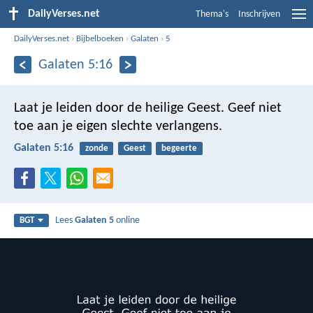
DailyVerses.net
Thema's
Inschrijven
DailyVerses.net
›
Bijbelboeken
›
Galaten
›
5
Galaten 5:16
Laat je leiden door de heilige Geest. Geef niet
toe aan je eigen slechte verlangens.
Galaten 5:16
zonde
Geest
begeerte
Lees
Galaten 5
online
BGT