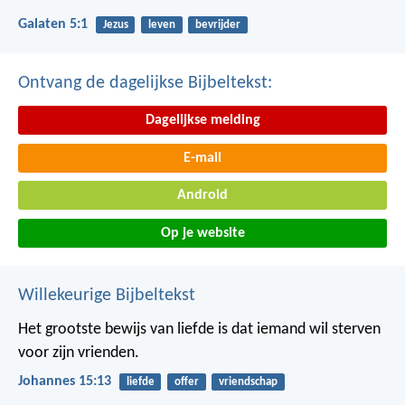
Galaten 5:1
Jezus
leven
bevrijder
Ontvang de dagelijkse Bijbeltekst:
Dagelijkse melding
E-mail
Android
Op je website
Willekeurige Bijbeltekst
Het grootste bewijs van liefde is dat iemand wil sterven
voor zijn vrienden.
Johannes 15:13
liefde
offer
vriendschap