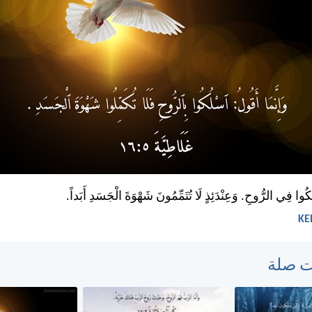
ُكُوا فِي الرُّوحِ. وَعِنْدَئِذٍ لَا تُتَمِّمُونَ شَهْوَةَ الْجَسَدِ أَبَداً.
ت صلة