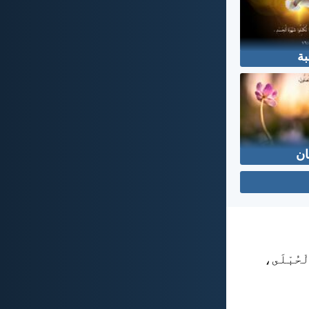
بة
ان
لْحُبْلَى،