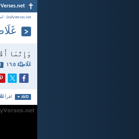
yVerses.net
DailyVerses.net
›
اس
غَلَاطِيَّ
وَإِنَّمَا أَق
غَلَاطِيَّةَ ٥:‏١٦
ا
اقرأ
غَلَا
AVD