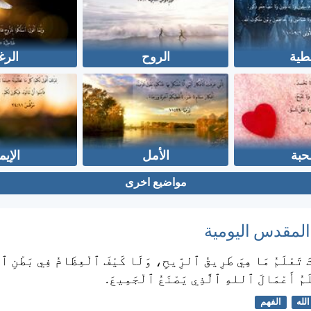
طية
الروح
الرغ
حبة
الأمل
الإيم
مواضيع اخرى
 المقدس اليومية
ْتَ تَعْلَمُ مَا هِيَ طَرِيقُ ٱلرِّيحِ، وَلَا كَيْفَ ٱلْعِظَامُ فِي بَطْنِ ٱ
لَمُ أَعْمَالَ ٱللهِ ٱلَّذِي يَصْنَعُ ٱلْجَمِيعَ.
الله
الفهم