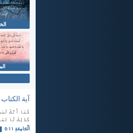
الخ
الم
آية الكتاب
كَمَا أَنَّكَ لَس
كَذَلِكَ لَا تَعْ
اَلْجَامِعَةِ ١١:‏٥