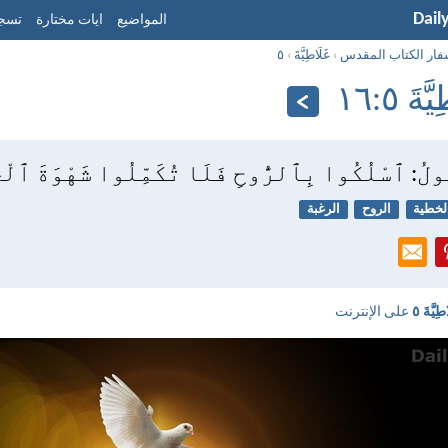
Dail
المواضيع
ايات مختارة
تسجي
فار الكتاب المقدس
›
غَلَاطِيَّةَ
›
٥
ةَ ٥:‏١٦
ُولُ: ٱسْلُكُوا بِٱلرُّوحِ فَلَا تُكَمِّلُوا شَهْوَةَ ٱلْجَ
لخطية
الروح
الرغبة
طِيَّةَ ٥
على الإنترنت