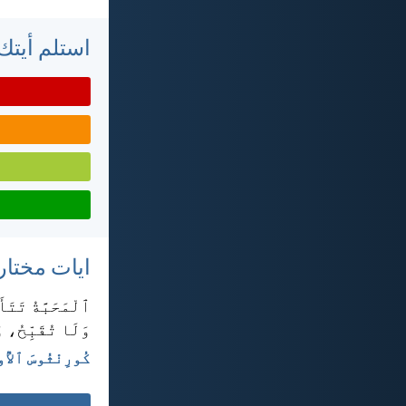
استلم أيتك 
ايات مختار
ٱلْمَحَبَّةُ تَتَأ
وَلَا تُقَبِّحُ، و
كُورِنْثُوسَ ٱلأُولَى ١٣