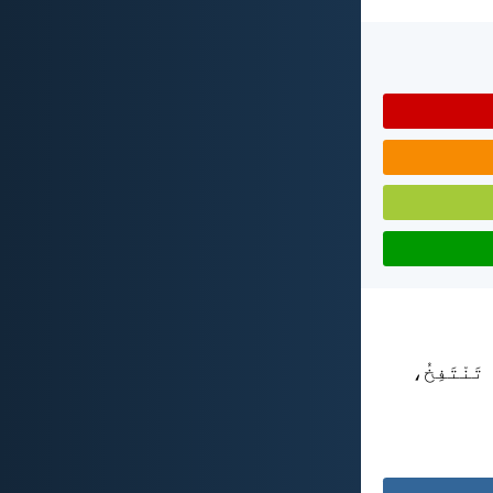
ا تَنْتَفِخُ،