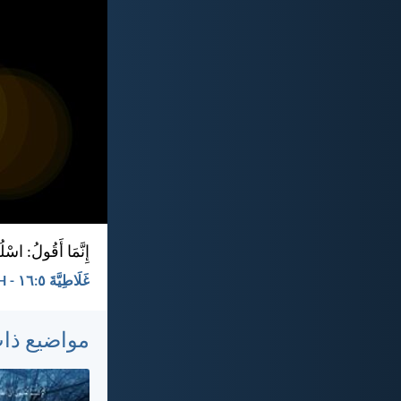
إِنَّمَا أَقُولُ: اسْل
غَلَاطِيَّةَ ٥:‏١٦ - KEH
مواضيع ذا