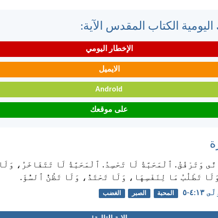
اليومية الكتاب المقدس الآية:
الإخطار اليومي
الايميل
Android
على موقعك
ة
َنَّى وَتَرْفُقُ. ٱلْمَحَبَّةُ لَا تَحْسِدُ. ٱلْمَحَبَّةُ لَا تَتَفَاخَرُ، وَلَ
َلَا تَطْلُبُ مَا لِنَفْسِهَا، وَلَا تَحْتَدُّ، وَلَا تَظُنُّ ٱلسُّؤَ.
:‏٤-‏٥
المحبة
الصبر
الغضب