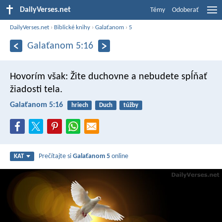
DailyVerses.net
Témy
Odoberať
DailyVerses.net
›
Biblické knihy
›
Galaťanom
›
5
Galaťanom 5:16
Hovorím však: Žite duchovne a nebudete spĺňať
žiadosti tela.
Galaťanom 5:16
hriech
Duch
túžby
Prečítajte si
Galaťanom 5
online
KAT