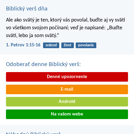
Biblický verš dňa
Ale ako svätý je ten, ktorý vás povolal, buďte aj vy svätí
vo všetkom svojom počínaní; veď je napísané: „Buďte
svätí, lebo ja som svätý.“
1. Petrov 1:15-16
svätosť
život
povolanie
Odoberať denne Biblický verš:
Denné upozornenie
E-mail
Android
Na vašom webe