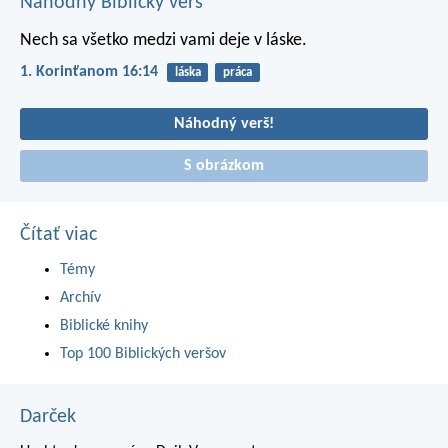
Náhodný Biblický verš
Nech sa všetko medzi vami deje v láske.
1. Korinťanom 16:14
láska
práca
Náhodný verš!
S obrázkom
Čítať viac
Témy
Archív
Biblické knihy
Top 100 Biblických veršov
Darček