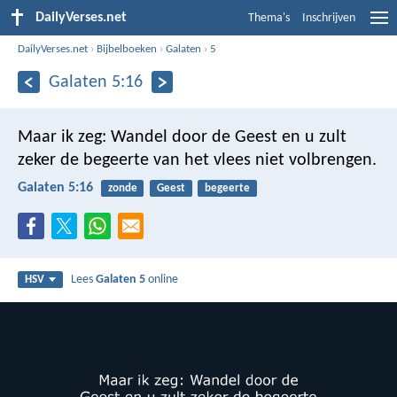
DailyVerses.net
Thema's
Inschrijven
DailyVerses.net
›
Bijbelboeken
›
Galaten
›
5
Galaten 5:16
Maar ik zeg: Wandel door de Geest en u zult
zeker de begeerte van het vlees niet volbrengen.
Galaten 5:16
zonde
Geest
begeerte
Lees
Galaten 5
online
HSV