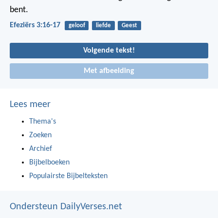
bent.
Efeziërs 3:16-17
geloof
liefde
Geest
Volgende tekst!
Met afbeelding
Lees meer
Thema's
Zoeken
Archief
Bijbelboeken
Populairste Bijbelteksten
Ondersteun DailyVerses.net