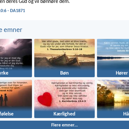
rren deres Gud og vil bønhøre dem.
10:6 - DA1871
e emner
yrke
Bøn
Hører 
ølelse
Kærlighed
Hå
Flere emner...