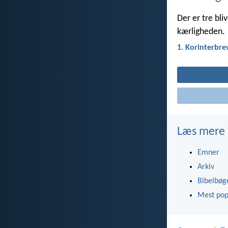
Der er tre bl
kærligheden.
1. Korinterbre
Læs mere
Emner
Arkiv
Bibelbøg
Mest pop