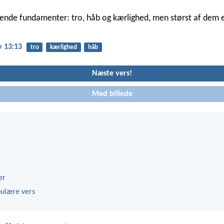
ivende fundamenter: tro, håb og kærlighed, men størst af dem 
v 13:13
tro
kærlighed
håb
Næste vers!
Med billede
er
ulære vers