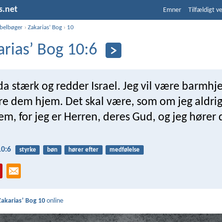
s.net
Emner
Tilfældigt v
ibelbøger
›
Zakariasʼ Bog
›
10
ariasʼ Bog 10:6
da stærk og redder Israel. Jeg vil være barmhj
re dem hjem. Det skal være, som om jeg aldri
em, for jeg er Herren, deres Gud, og jeg hører 
10:6
styrke
bøn
hører efter
medfølelse
Zakariasʼ Bog 10
online