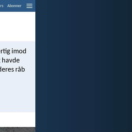
ers
Abonner
ertig imod
g havde
deres råb