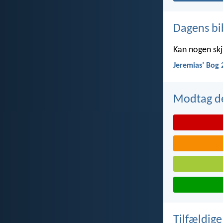
Dagens bi
Kan nogen skju
Jeremiasʼ Bog 
Modtag de
Tilfældige