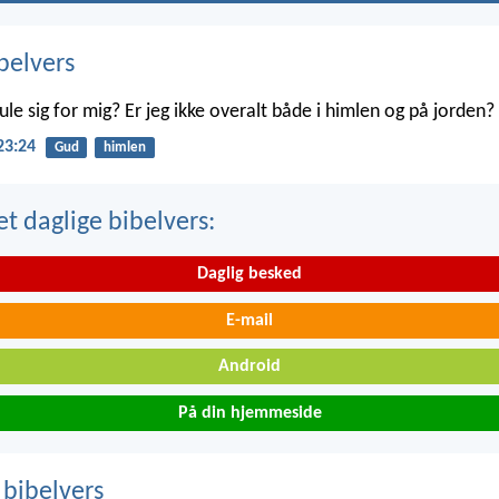
belvers
le sig for mig? Er jeg ikke overalt både i himlen og på jorden?
23:24
Gud
himlen
t daglige bibelvers:
Daglig besked
E-mail
Android
På din hjemmeside
 bibelvers