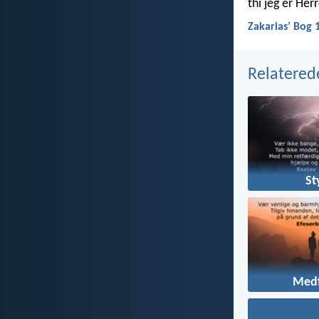
thi jeg er He
Zakariasʼ Bog 
Relatered
St
Medf