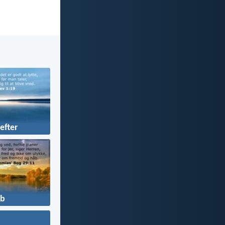
efter
b