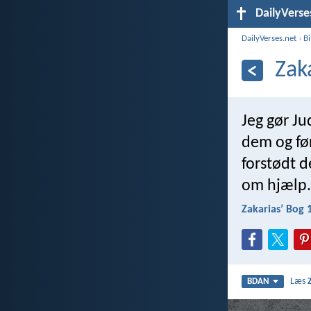
DailyVerse
DailyVerses.net
›
B
Zak
Jeg gør Ju
dem og fø
forstødt d
om hjælp.
Zakariasʼ Bog 
Læs
BDAN