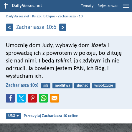
DailyVerses.net
Tematy
Rejestrowac
DailyVerses.net
›
Ksiazki Biblijne
›
Zachariasza
›
10
Zachariasza 10:6
Umocnię dom Judy, wybawię dom Józefa
i
sprowadzę ich z powrotem w pokoju,
bo zlituję
się nad nimi.
I będą
takimi
, jak gdybym ich nie
odrzucił.
Ja bowiem jestem PAN, ich Bóg,
i
wysłucham ich.
Zachariasza 10:6
siła
modlitwa
słuchać
współczucie
Przeczytaj
Zachariasza 10
online
UBG