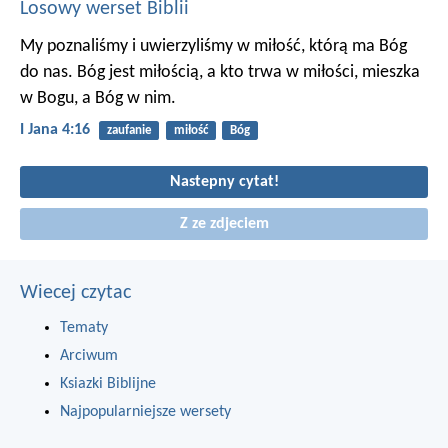
Losowy werset Biblii
My poznaliśmy i uwierzyliśmy w miłość, którą ma Bóg
do nas. Bóg jest miłością, a kto trwa w miłości, mieszka
w Bogu, a Bóg w nim.
I Jana 4:16
zaufanie
miłość
Bóg
Nastepny cytat!
Z ze zdjeciem
Wiecej czytac
Tematy
Arciwum
Ksiazki Biblijne
Najpopularniejsze wersety