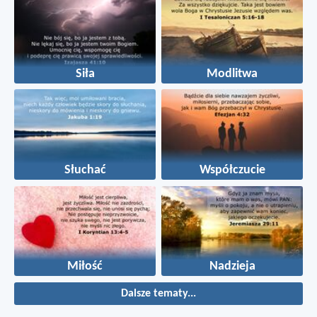
Siła
Modlitwa
Słuchać
Współczucie
Miłość
Nadzieja
Dalsze tematy...