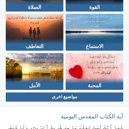
القوة
الصلاة
الاستماع
التعاطف
المحبة
الأمل
مواضيع اخرى
آية الكتاب المقدس اليومية
كَمَا أَنَّكَ لَسْتَ تَعْلَمُ مَا هِيَ طَرِيقُ ٱلرِّيحِ، وَلَا كَيْفَ