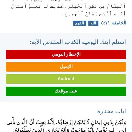
ٱلْعِظَامُ فِي بَطْنِ ٱلْحُبْلَى، كَذَلِكَ لَا تَعْلَمُ أَعْمَالَ
ٱللهِ ٱلَّذِي يَصْنَعُ ٱلْجَمِيعَ.
اَلْجَامِعَةِ ١١:‏٥
الله
الفهم
استلم أيتك اليومية الكتاب المقدس الآية:
الإخطار اليومي
الايميل
Android
على موقعك
ايات مختارة
وَلَكِنْ بِدُونِ إِيمَانٍ لَا يُمْكِنُ إِرْضَاؤُهُ، لِأَنَّهُ يَجِبُ أَنَّ ٱلَّذِي يَأْتِي
إِلَى ٱللهِ يُؤْمِنُ بِأَنَّهُ مَوْجُودٌ، وَأَنَّهُ يُجَازِي ٱلَّذِينَ يَطْلُبُونَهُ.