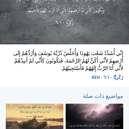
إِنِّي أُشَدِّدُ شَعْبَ يَهُوذَا وَأُخَلِّصُ ذُرِّيَّةَ يُوسُفَ وَأَرُدُّهُمْ إِلَى
أَرْضِهِمْ لأَنِّي أَكُنُّ لَهُمُ الرَّحْمَةَ، فَيَكُونُونَ كَأَنِّي لَمْ أَنبِذْهُمْ
لأَنِّي أَنَا الرَّبُّ إِلَهُهُمْ فَأَسْتَجِيبُهُمْ.
زَكَريَّا ١٠:‏٦ - KEH
مواضيع ذات صلة