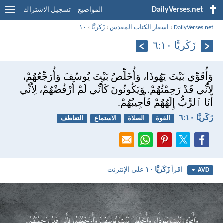
DailyVerses.net
المواضيع
تسجيل الاشتراك
DailyVerses.net
›
اسفار الكتاب المقدس
›
زَكَريَّا
›
١٠
زَكَريَّا ١٠:‏٦
وَأُقَوِّي بَيْتَ يَهُوذَا، وَأُخَلِّصُ بَيْتَ يُوسُفَ وَأُرَجِّعُهُمْ،
لِأَنِّي قَدْ رَحِمْتُهُمْ. وَيَكُونُونَ كَأَنِّي لَمْ أَرْفُضْهُمْ، لِأَنِّي
أَنَا ٱلرَّبُّ إِلَهُهُمْ فَأُجِيبُهُمْ.
زَكَريَّا ١٠:‏٦
القوة
الصلاة
الاستماع
التعاطف
اقرأ
زَكَريَّا ١٠
على الإنترنت
AVD