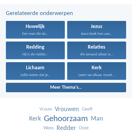
Gerelateerde onderwerpen
Huwelijk
Jezus
Een man die de...
Jezus keek hen aan...
Redding
Relaties
Hij is de redder...
Als iemand alleen is...
Lichaam
Kerk
Jullie weten dat je...
Laten we elkaar moed...
Meer Thema's...
Vrouwen
Vrouw
Geeft
Gehoorzaam
Kerk
Man
Redder
Wees
Onze