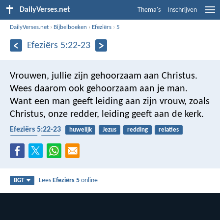
DailyVerses.net
Thema's
Inschrijven
DailyVerses.net
›
Bijbelboeken
›
Efeziërs
›
5
Efeziërs 5:22-23
Vrouwen, jullie zijn gehoorzaam aan Christus.
Wees daarom ook gehoorzaam aan je man.
Want een man geeft leiding aan zijn vrouw, zoals
Christus, onze redder, leiding geeft aan de kerk.
Efeziërs 5:22-23
huwelijk
Jezus
redding
relaties
lichaam
kerk
Lees
Efeziërs 5
online
BGT