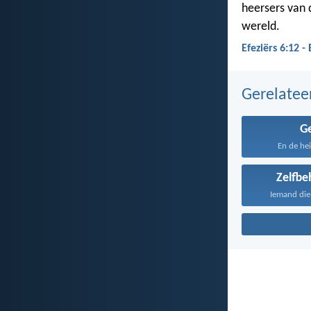
heersers van 
wereld.
Efeziërs 6:12 -
Gerelate
G
En de hei
Zelfbe
Iemand die 