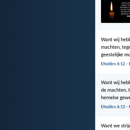
Want wij hebb
machten, tege
geestelijke
ma
Efeziërs 6:12 -
Want wij hebb
de machten, t
hemelse gewe
Efeziërs 6:12 -
Want we stri