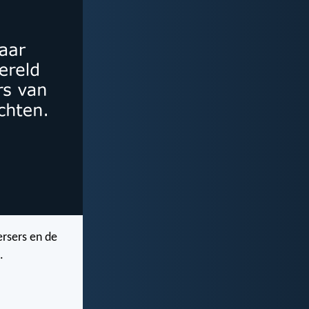
ersers en de
.