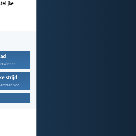
telijke
ad
verwinnen...
ke strijd
Jullie moeten klaarstaan voor...