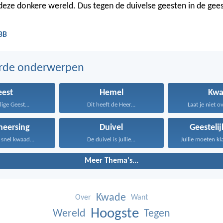
deze donkere wereld. Dus tegen de duivelse geesten in de gees
 BB
erde onderwerpen
eest
Hemel
Kwa
lige Geest...
Dit heeft de Heer...
Laat je niet o
heersing
Duivel
Geestelij
snel kwaad...
De duivel is jullie...
Meer Thema's...
Kwade
Over
Want
Hoogste
Wereld
Tegen