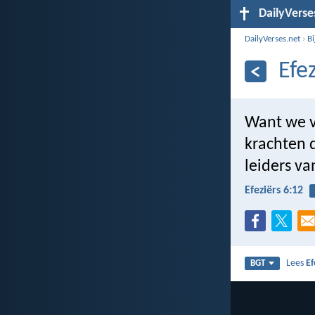
DailyVerse
DailyVerses.net
›
B
Efe
Want we v
krachten 
leiders v
Efeziërs 6:12
Lees
Ef
BGT