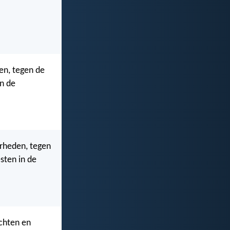
en, tegen de
en de
erheden, tegen
sten in de
chten en