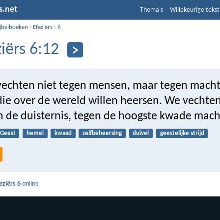
s.net
Thema's
Willekeurige tekst
ijbelboeken
›
Efeziërs
›
6
ziërs 6:12
echten niet tegen mensen, maar tegen mach
die over de wereld willen heersen. We vechte
an de duisternis, tegen de hoogste kwade mach
Geest
hemel
kwaad
zelfbeheersing
duivel
geestelijke strijd
eziërs 6
online