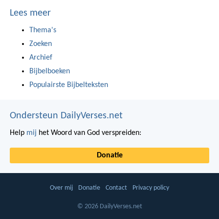
Lees meer
Thema's
Zoeken
Archief
Bijbelboeken
Populairste Bijbelteksten
Ondersteun DailyVerses.net
Help
mij
het Woord van God verspreiden:
Donatie
Over mij
Donatie
Contact
Privacy policy
© 2026 DailyVerses.net