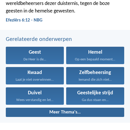
wereldbeheersers dezer duisternis, tegen de boze
geesten in de hemelse gewesten.
Efeziërs 6:12 - NBG
Gerelateerde onderwerpen
Geest
Hemel
De Heer is de...
Op een bepaald moment...
Kwaad
Zelfbeheersing
Laat je niet overwinnen...
Iemand die zich niet...
Duivel
Geestelijke strijd
Wees verstandig en let...
Ga dus staan en...
Meer Thema's...