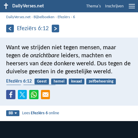
DailyVerses.net
Thema's
Inschrijven
DailyVerses.net
›
Bijbelboeken
›
Efeziërs
›
6
Efeziërs 6:12
Want we strijden niet tegen mensen, maar
tegen de
onzichtbare
leiders, machten en
heersers van deze donkere wereld. Dus tegen de
duivelse geesten in de geestelijke wereld.
Efeziërs 6:12
Geest
hemel
kwaad
zelfbeheersing
duivel
geestelijke strijd
Lees
Efeziërs 6
online
BB