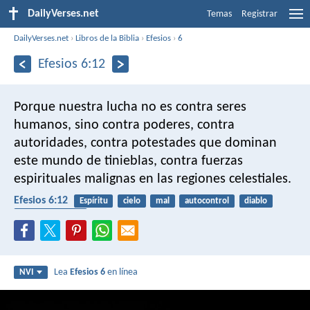
DailyVerses.net
Temas
Registrar
DailyVerses.net
›
Libros de la Biblia
›
Efesios
›
6
Efesios 6:12
Porque nuestra lucha no es contra seres
humanos, sino contra poderes, contra
autoridades, contra potestades que dominan
este mundo de tinieblas, contra fuerzas
espirituales malignas en las regiones celestiales.
Efesios 6:12
Espíritu
cielo
mal
autocontrol
diablo
guerra espiritual
Lea
Efesios 6
en línea
NVI