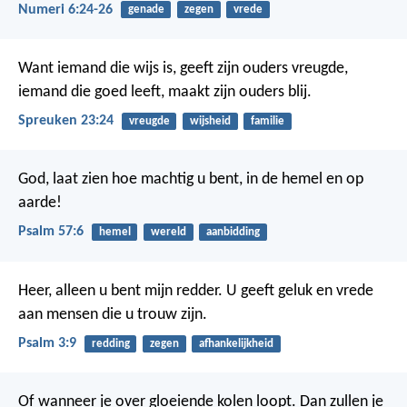
Numeri 6:24-26
genade
zegen
vrede
Want iemand die wijs is, geeft zijn ouders vreugde,
iemand die goed leeft, maakt zijn ouders blij.
Spreuken 23:24
vreugde
wijsheid
familie
God, laat zien hoe machtig u bent,
in de hemel en op
aarde!
Psalm 57:6
hemel
wereld
aanbidding
Heer, alleen u bent mijn redder.
U geeft geluk en vrede
aan mensen die u trouw zijn.
Psalm 3:9
redding
zegen
afhankelijkheid
Of wanneer je over gloeiende kolen loopt.
Dan zullen je