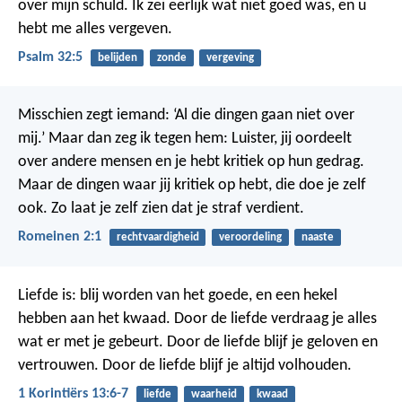
over mijn schuld.
Ik zei eerlijk wat niet goed was,
en u
hebt me alles vergeven.
Psalm 32:5
belijden
zonde
vergeving
Misschien zegt iemand: ‘Al die dingen gaan niet over
mij.’ Maar dan zeg ik tegen hem: Luister, jij oordeelt
over andere mensen en je hebt kritiek op hun gedrag.
Maar de dingen waar jij kritiek op hebt, die doe je zelf
ook. Zo laat je zelf zien dat je straf verdient.
Romeinen 2:1
rechtvaardigheid
veroordeling
naaste
Liefde is: blij worden van het goede, en een hekel
hebben aan het kwaad.
Door de liefde verdraag je alles
wat er met je gebeurt. Door de liefde blijf je geloven en
vertrouwen. Door de liefde blijf je altijd volhouden.
1 Korintiërs 13:6-7
liefde
waarheid
kwaad