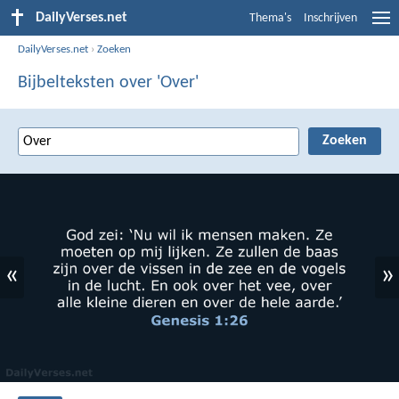
DailyVerses.net
Thema's
Inschrijven
DailyVerses.net
›
Zoeken
Bijbelteksten over 'Over'
«
»