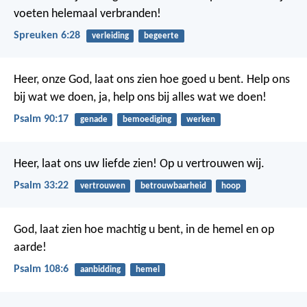
voeten helemaal verbranden!
Spreuken 6:28
verleiding
begeerte
Heer, onze God, laat ons zien hoe goed u bent.
Help ons
bij wat we doen,
ja, help ons bij alles wat we doen!
Psalm 90:17
genade
bemoediging
werken
Heer, laat ons uw liefde zien!
Op u vertrouwen wij.
Psalm 33:22
vertrouwen
betrouwbaarheid
hoop
God, laat zien hoe machtig u bent,
in de hemel en op
aarde!
Psalm 108:6
aanbidding
hemel