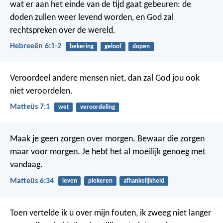
wat er aan het einde van de tijd gaat gebeuren: de
doden zullen weer levend worden, en God zal
rechtspreken over de wereld.
Hebreeën 6:1-2
bekering
geloof
dopen
Veroordeel andere mensen niet, dan zal God jou ook
niet veroordelen.
Matteüs 7:1
wet
veroordeling
Maak je geen zorgen over morgen. Bewaar die zorgen
maar voor morgen. Je hebt het al moeilijk genoeg met
vandaag.
Matteüs 6:34
leven
piekeren
afhankelijkheid
Toen vertelde ik u over mijn fouten,
ik zweeg niet langer