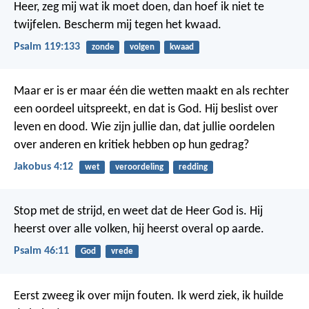
Heer, zeg mij wat ik moet doen,
dan hoef ik niet te
twijfelen.
Bescherm mij tegen het kwaad.
Psalm 119:133
zonde
volgen
kwaad
Maar er is er maar één die wetten maakt en als rechter
een oordeel uitspreekt, en dat is God. Hij beslist over
leven en dood. Wie zijn jullie dan, dat jullie oordelen
over anderen en kritiek hebben op hun gedrag?
Jakobus 4:12
wet
veroordeling
redding
Stop met de strijd,
en weet dat de Heer God is.
Hij
heerst over alle volken,
hij heerst overal op aarde.
Psalm 46:11
God
vrede
Eerst zweeg ik over mijn fouten.
Ik werd ziek, ik huilde