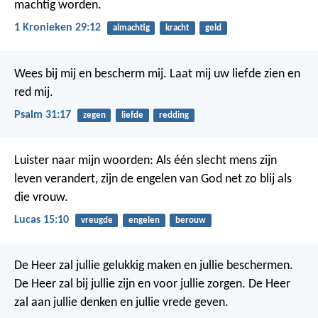
machtig worden.
1 Kronieken 29:12
almachtig
kracht
geld
Wees bij mij en bescherm mij.
Laat mij uw liefde zien en
red mij.
Psalm 31:17
zegen
liefde
redding
Luister naar mijn woorden: Als één slecht mens zijn
leven verandert, zijn de engelen van God net zo blij als
die vrouw.
Lucas 15:10
vreugde
engelen
berouw
De Heer zal jullie gelukkig maken en jullie beschermen.
De Heer zal bij jullie zijn en voor jullie zorgen. De Heer
zal aan jullie denken en jullie vrede geven.