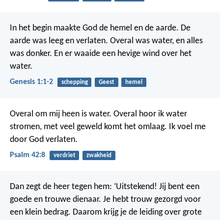
In het begin maakte God de hemel en de aarde.
De
aarde was leeg en verlaten. Overal was water, en alles
was donker. En er waaide een hevige wind over het
water.
Genesis 1:1-2
schepping
Geest
hemel
Overal om mij heen is water.
Overal hoor ik water
stromen,
met veel geweld komt het omlaag.
Ik voel me
door God verlaten.
Psalm 42:8
verdriet
zwakheid
Dan zegt de heer tegen hem: ‘Uitstekend! Jij bent een
goede en trouwe dienaar. Je hebt trouw gezorgd voor
een klein bedrag. Daarom krijg je de leiding over grote