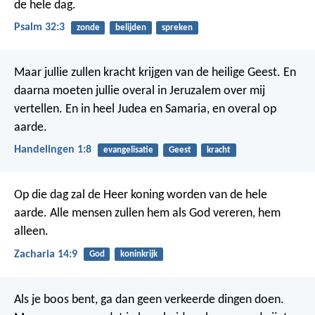
de hele dag.
Psalm 32:3
zonde
belijden
spreken
Maar jullie zullen kracht krijgen van de heilige Geest. En
daarna moeten jullie overal in Jeruzalem over mij
vertellen. En in heel Judea en Samaria, en overal op
aarde.
Handelingen 1:8
evangelisatie
Geest
kracht
Op die dag zal de Heer koning worden van de hele
aarde. Alle mensen zullen hem als God vereren, hem
alleen.
Zacharia 14:9
God
koninkrijk
Als je boos bent, ga dan geen verkeerde dingen doen.