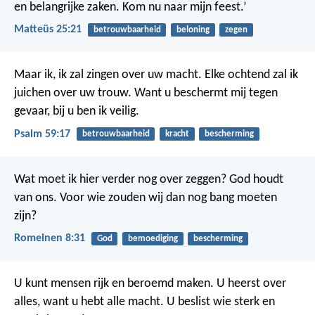
en belangrijke zaken. Kom nu naar mijn feest.’
Matteüs 25:21
betrouwbaarheid
beloning
zegen
Maar ik, ik zal zingen over uw macht.
Elke ochtend zal ik
juichen over uw trouw.
Want u beschermt mij tegen
gevaar,
bij u ben ik veilig.
Psalm 59:17
betrouwbaarheid
kracht
bescherming
Wat moet ik hier verder nog over zeggen? God houdt
van ons. Voor wie zouden wij dan nog bang moeten
zijn?
Romeinen 8:31
God
bemoediging
bescherming
U kunt mensen rijk en beroemd maken. U heerst over
alles, want u hebt alle macht. U beslist wie sterk en